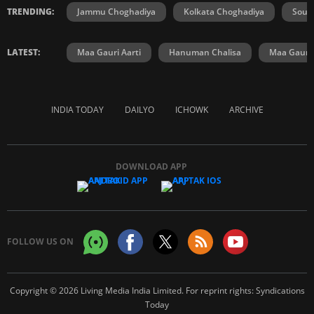
TRENDING:
Jammu Choghadiya
Kolkata Choghadiya
Sout
LATEST:
Maa Gauri Aarti
Hanuman Chalisa
Maa Gauri 
INDIA TODAY
DAILYO
ICHOWK
ARCHIVE
DOWNLOAD APP
FOLLOW US ON
Copyright © 2026 Living Media India Limited. For reprint rights:
Syndications
Today