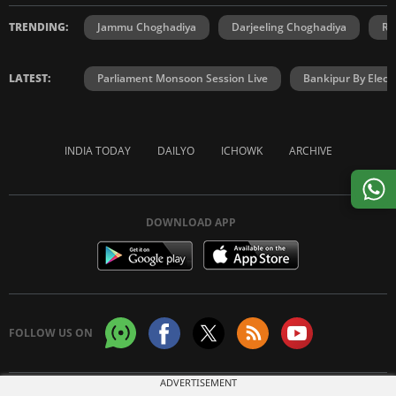
TRENDING:
Jammu Choghadiya
Darjeeling Choghadiya
Ra
LATEST:
Parliament Monsoon Session Live
Bankipur By Elect
INDIA TODAY
DAILYO
ICHOWK
ARCHIVE
DOWNLOAD APP
FOLLOW US ON
ADVERTISEMENT
Copyright © 2026 Living Media India Limited. For reprint rights:
Syndications