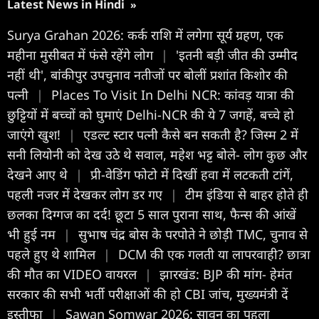
Latest News in Hindi
»
Surya Grahan 2026: कर्क राशि में लगेगा सूर्य ग्रहण, एक
महीना मुसीबत में फंसे रहेंगे लोग
|
'इतनी बड़ी जीत की उम्मीद
नहीं थी', बांकीपुर उपचुनाव नतीजों पर बोलीं प्रशांत किशोर की
पत्नी
|
Places To Visit In Delhi NCR: कांवड़ यात्रा की
छुट्टियों में बच्चों को घुमाएं Delhi-NCR की ये 7 जगहें, बच्चे हो
जाएंगे खुश!
|
एडल्ट स्टार पत्नी कैसे बन सकती है? जिस्म 2 में
सनी लियोनी को देख उठे थे सवाल, महेश भट्ट बोले- लोग कुछ और
देखने आए थे
|
प्री-वेडिंग फोटो में दिखीं हवा में लटकती टांगें,
पहली नजर में देखकर लोग डर गए
|
टीम इंडिया से बाहर होते ही
छलका दिग्गज का दर्द! छूटा 5 साल पुराना साथ, फैन्स की आंखें
भी हुई नम
|
सुभाष चंद्र बोस के परपोते ने छोड़ी TMC, चुनाव से
पहले हुए थे शामिल
|
DCM की एक गलती या लापरवाही? छात्रा
की मौत का VIDEO वायरल
|
झारखंड: BJP की मांग- हेमंत
सरकार की सभी भर्ती परीक्षाओं की हो CBI जांच, मुख्यमंत्री दें
इस्तीफा
|
Sawan Somwar 2026: सावन का पहला