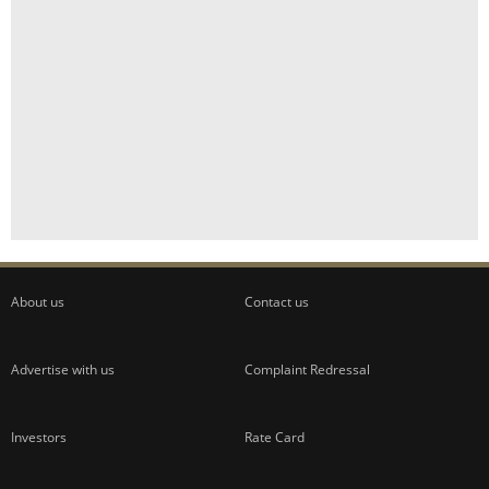
About us
Contact us
Advertise with us
Complaint Redressal
Investors
Rate Card