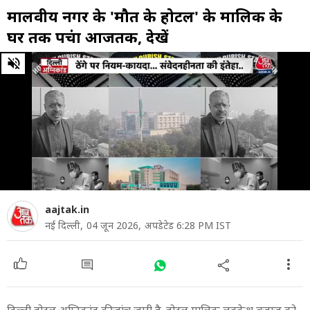
मालवीय नगर के 'मौत के होटल' के माल‍िक के
घर तक पहुंचा आजतक, देखें
0
of
1
minute,
54
seconds
aajtak.in
नई दिल्ली,
04 जून 2026,
अपडेटेड 6:28 PM IST