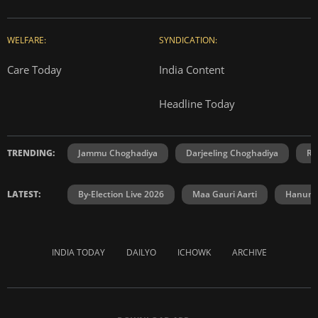
WELFARE:
SYNDICATION:
Care Today
India Content
Headline Today
TRENDING:
Jammu Choghadiya
Darjeeling Choghadiya
Ra
LATEST:
By-Election Live 2026
Maa Gauri Aarti
Hanuma
INDIA TODAY
DAILYO
ICHOWK
ARCHIVE