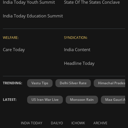
India Today Youth Summit
State Of The States Conclave
India Today Education Summit
WELFARE:
SYNDICATION:
Care Today
India Content
Headline Today
TRENDING:
Vastu Tips
Delhi Silver Rate
Himachal Prades
LATEST:
US Iran War Live
Monsoon Rain
Maa Gauri Aar
INDIA TODAY
DAILYO
ICHOWK
ARCHIVE