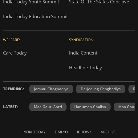
India Today Youth Summit
State Of The States Conclave
India Today Education Summit
WELFARE:
SYNDICATION:
Care Today
India Content
Headline Today
TRENDING:
Jammu Choghadiya
Darjeeling Choghadiya
Ra
LATEST:
Maa Gauri Aarti
Hanuman Chalisa
Maa Gauri 
INDIA TODAY
DAILYO
ICHOWK
ARCHIVE