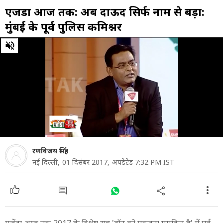
एजेंडा आज तक: अब दाऊद सिर्फ नाम से बड़ा:
मुंबई के पूर्व पुलिस कमिश्नर
0
of
45
minutes,
4
seconds
रणविजय सिंह
नई द‍िल्ली,
01 दिसंबर 2017,
अपडेटेड 7:32 PM IST