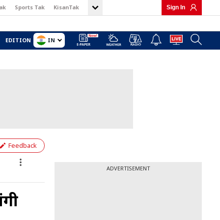
ak
Sports Tak
KisanTak
Sign In
IN
EDITION
Feedback
ADVERTISEMENT
ंगी