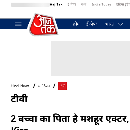
Aaj Tak
ई-पेपर
বাংলা
India Today
इंडिया टुडे 
MumbaiTak
BT Bazaar
Cosmopolitan
Harper's Bazaar
North
होम
ई-पेपर
भारत
Hindi News
मनोरंजन
टीवी
टीवी
2 बच्चों का पिता है मशहूर एक्टर,