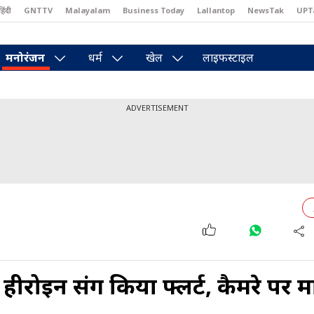
हिंदी
GNTTV
Malayalam
Business Today
Lallantop
NewsTak
UPT
east
Brides Today
Reader’s Digest
Astro Tak
Pakwan Gali
मनोरंजन
धर्म
खेल
लाइफस्टाइल
ADVERTISEMENT
 हीरोइन संग किया फ्लर्ट, कैमरे पर मा