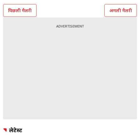
All Photos: Instagram @aamnasharifofficial
TOPICS:
आमना शरीफ
पिछली गैलरी
अगली गैलरी
ADVERTISEMENT