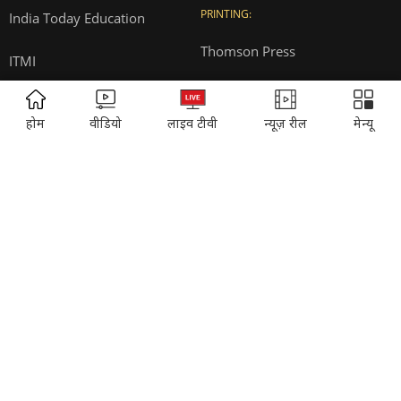
T&Cs for AajTak HD Contest
EDUCATION:
ONLINE SHOPPING:
ADVERTISEMENT
होम
वीडियो
लाइव टीवी
न्यूज़ रील
मेन्यू
Vasant Valley
India Today Diaries
PRINTING:
India Today Education
Thomson Press
ITMI
Campus National Aptitude test
SUBSCRIPTION:
Cosmopolitan
Reader's Digest