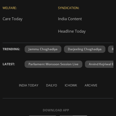
WELFARE:
SYNDICATION:
Care Today
India Content
Headline Today
TRENDING:
Jammu Choghadiya
Darjeeling Choghadiya
Ra
LATEST:
Parliament Monsoon Session Live
Arvind Kejriwal E2
INDIA TODAY
DAILYO
ICHOWK
ARCHIVE
DOWNLOAD APP