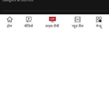
EVENTS:
ADVERTISEMENT
होम
वीडियो
लाइव टीवी
न्यूज़ रील
मेन्यू
Sahitya Aaj Tak
Agenda Aajtak
India Today Conclave
India Today Woman's Summit
India Today Youth Summit
State Of The States Conclave
India Today Education Summit
WELFARE:
SYNDICATION:
Care Today
India Content
Headline Today