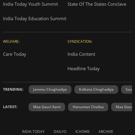
India Today Youth Summit
State Of The States Conclave
India Today Education Summit
WELFARE:
SYNDICATION:
Care Today
India Content
Headline Today
TRENDING:
Jammu Choghadiya
Kolkata Choghadiya
Sout
LATEST:
Maa Gauri Aarti
Hanuman Chalisa
Maa Gauri 
INDIA TODAY
DAILYO
ICHOWK
ARCHIVE