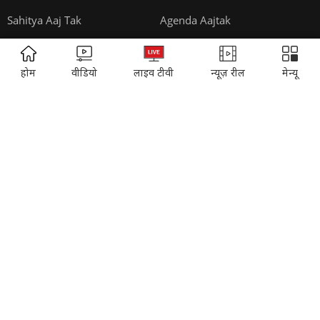
Cosmopolitan
Reader's Digest
Music Today
Time
ADVERTISEMENT
होम
वीडियो
लाइव टीवी
न्यूज़ रील
मेन्यू
Gadgets & Gizmos
EVENTS:
Sahitya Aaj Tak
Agenda Aajtak
India Today Conclave
India Today Woman's Summit
India Today Youth Summit
State Of The States Conclave
India Today Education Summit