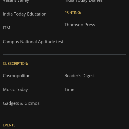
Correction Policy
Press Releases
T&Cs for AajTak HD Contest
EDUCATION:
ONLINE SHOPPING:
Vasant Valley
India Today Diaries
PRINTING:
India Today Education
Thomson Press
ITMI
Campus National Aptitude test
SUBSCRIPTION: