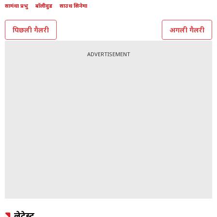
कुल मिलाकर समांथा का 2025 बहुत रोमांचक और खुशियों भरा
रहा है. उन्होंने अपना ब्रांड खोला, दूसरी शादी रचाई और कई
खूबसूरत पलों को जिया है. फैंस को भी समांथा की ये पोस्ट खूब
पसंद आ रही है.
TOPICS:
सामंथा प्रभु
बॉलीवुड
साउथ सिनेमा
पिछली गैलरी
अगली गैलरी
ADVERTISEMENT