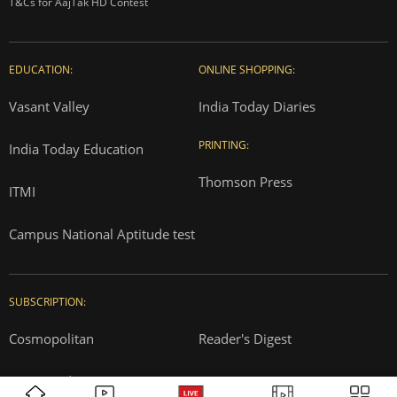
T&Cs for AajTak HD Contest
EDUCATION:
ONLINE SHOPPING:
Vasant Valley
India Today Diaries
PRINTING:
India Today Education
Thomson Press
ITMI
Campus National Aptitude test
SUBSCRIPTION:
Cosmopolitan
Reader's Digest
Music Today
Time