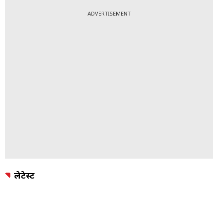
TOPICS:
बॉलीवुड
पिछली गैलरी
अगली गैलरी
ADVERTISEMENT