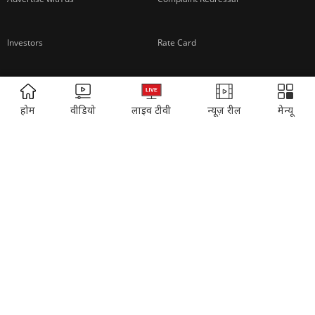
About us
Contact us
ADVERTISEMENT
होम
वीडियो
लाइव टीवी
न्यूज़ रील
मेन्यू
Advertise with us
Complaint Redressal
Investors
Rate Card
Privacy Policy
Terms and Conditions
Correction Policy
Press Releases
T&Cs for AajTak HD Contest