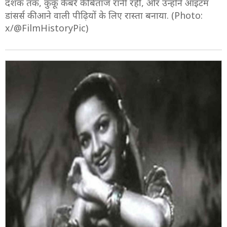
दशक तक, कुकू कैबरे की बेताज रानी रहीं, और उन्होंने आइटम
डांसर्स की आने वाली पीढ़ियों के लिए रास्ता बनाया. (Photo:
x/@FilmHistoryPic)