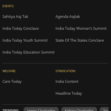
EVENTS:
Sahitya Aaj Tak
Agenda Aajtak
India Today Conclave
India Today Woman's Summit
India Today Youth Summit
State Of The States Conclave
India Today Education Summit
WELFARE:
SYNDICATION:
Care Today
India Content
Headline Today
TRENDING:
Jammu Choghadiya
Kolkata Choghadiya
Sout