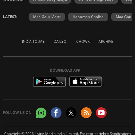
LATEST:
Maa Gauri Aarti
Hanuman Chalisa
Maa Gauri 
INDIA TODAY
DAILYO
ICHOWK
ARCHIVE
DOWNLOAD APP
FOLLOW US ON
Copyright © 2026 Living Media India Limited. For reprint rights:
Syndications