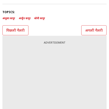
11/11
All Photos: Instagram @anshulakapoor
TOPICS:
अंशुला कपूर
अर्जुन कपूर
बोनी कपूर
पिछली गैलरी
अगली गैलरी