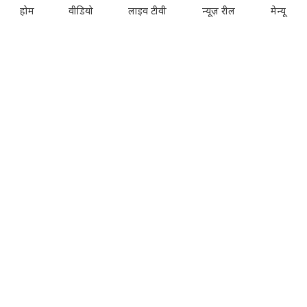
होम
वीडियो
लाइव टीवी
न्यूज़ रील
मेन्यू
Investors
Rate Card
Privacy Policy
Terms and Conditions
Correction Policy
Press Releases
T&Cs for AajTak HD Contest
EDUCATION:
ONLINE SHOPPING:
Vasant Valley
India Today Diaries
PRINTING:
India Today Education
Thomson Press