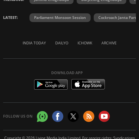
LATEST:
Parliament Monsoon Session
Cockroach Janta Party
INDIA TODAY
DAILYO
ICHOWK
ARCHIVE
DOWNLOAD APP
FOLLOW US ON
Copyright © 2026 Living Media India Limited. For reprint rights:
Syndications