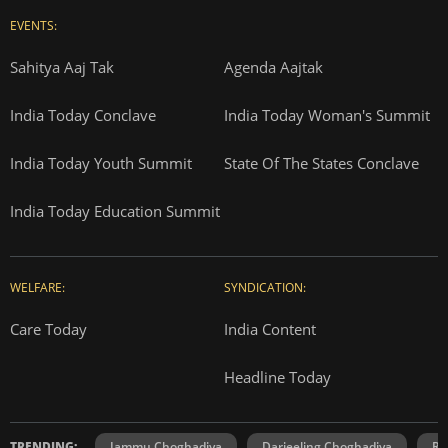
EVENTS:
Sahitya Aaj Tak
Agenda Aajtak
India Today Conclave
India Today Woman's Summit
India Today Youth Summit
State Of The States Conclave
India Today Education Summit
WELFARE:
SYNDICATION:
Care Today
India Content
Headline Today
TRENDING:
Jammu Choghadiya
Darjeeling Choghadiya
Ra