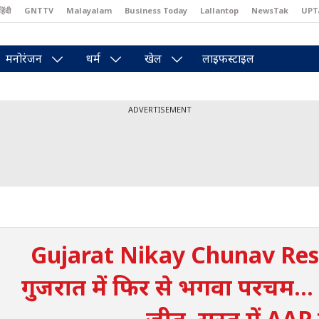
हिंदी
GNTTV
Malayalam
Business Today
Lallantop
NewsTak
UPT
east
Brides Today
Reader’s Digest
Astro Tak
Pakwan Gali
मनोरंजन
धर्म
खेल
लाइफस्टाइल
ADVERTISEMENT
Gujarat Nikay Chunav Res
गुजरात में फिर से भगवा परचम... 
जीत, सूरत में AAP