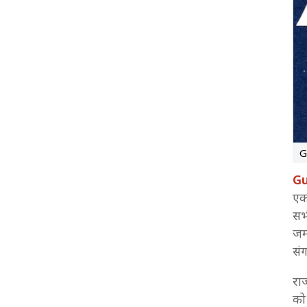
3:51 PM
Gujarat Local Body Election Result 2026: सूरत में
BJP के शानदार प्रदर्शन के बाद CR पाटिल ने मतदाताओं का
जताया आभार
3:33 PM
Gujarat Local Body Election Result 2026: राजकोट
में बीजेपी ने 72 में से 65 सीटें जीतकर किया क्लीन स्वीप
3:13 PM
Gujarat Nikay Chunav Result 2026 Live: 15 में से
13 नगर निगम जीती बीजेपी
G
Gu
2:32 PM
Gujarat Municipal Election Result: सूरत में खुला
एक
आम आदमी पार्टी का खाता
सभी
जम
2:30 PM
Gujarat Nikay Chunav Result 2026 Live: तालुका
सं
और जिला पंचायत चुनाव में भी भगवा परचम
राज
2:24 PM
को
बीजेपी ने 11 नगर निगम में पार किया बहुमत का आंकड़ा