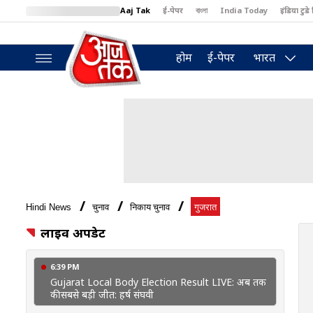
Aaj Tak
ई-पेपर
বাংলা
India Today
इंडिया टुडे 
MumbaiTak
BT Bazaar
Cosmopolitan
Harper's Bazaar
North
होम
ई-पेपर
भारत
Hindi News
चुनाव
निकाय चुनाव
गुजरात
लाइव अपडेट
6:39 PM
Gujarat Local Body Election Result LIVE: अब तक
की सबसे बड़ी जीत: हर्ष संघवी