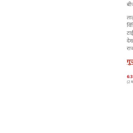
बी
2:07 PM
ता
Gujarat Municipal Election Result: भरुच में एक वोट
से जीता कांग्रेस उम्मीदवार
वि
टा
1:59 PM
दे
Gujarat Nikay Chunav Result 2026 Live: राजू
करपड़ा जिला पंचायत चुनाव जीते
रा
1:58 PM
गु
Gujarat Local Body Election Result 2026: रविंद्र
जाडेजा की बहन को मिली शिकस्त
6:
1:26 PM
(2 म
Gujarat Municipal Election Result: सोशल मीडिया
इंफ्लुएंसर ने जीता चुनाव
12:59 PM
Gujarat Local Body Election Result 2026: जिला
पंचायत चुनाव हारे पूर्व आईपीएस मनोज निनामा
12:46 PM