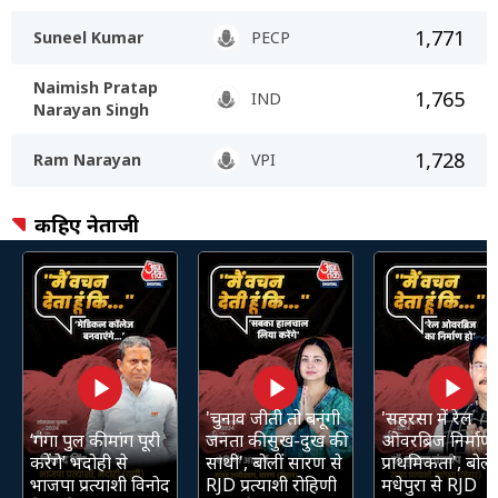
1,771
Suneel Kumar
PECP
Naimish Pratap
1,765
IND
Narayan Singh
1,728
Ram Narayan
VPI
कहिए नेताजी
'चुनाव जीती तो बनूंगी
'सहरसा में रेल
‘गंगा पुल की मांग पूरी
जनता की सुख-दुख की
ओवरब्रिज निर्माण 
करेंगे’ भदोही से
साथी', बोलीं सारण से
प्राथमिकता', बोले
भाजपा प्रत्याशी विनोद
RJD प्रत्याशी रोहिणी
मधेपुरा से RJD