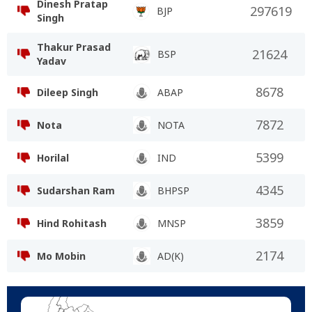
Dinesh Pratap
297619
BJP
Singh
Thakur Prasad
21624
BSP
Yadav
8678
Dileep Singh
ABAP
7872
Nota
NOTA
5399
Horilal
IND
4345
Sudarshan Ram
BHPSP
3859
Hind Rohitash
MNSP
2174
Mo Mobin
AD(K)