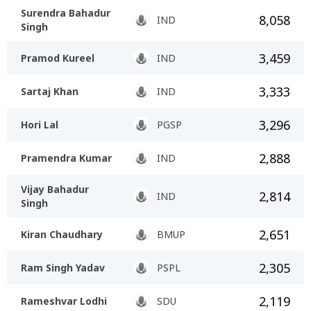
Surendra Bahadur
8,058
IND
Singh
3,459
Pramod Kureel
IND
3,333
Sartaj Khan
IND
3,296
Hori Lal
PGSP
2,888
Pramendra Kumar
IND
Vijay Bahadur
2,814
IND
Singh
2,651
Kiran Chaudhary
BMUP
2,305
Ram Singh Yadav
PSPL
2,119
Rameshvar Lodhi
SDU