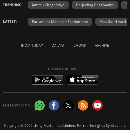
TRENDING:
Jammu Choghadiya
Darjeeling Choghadiya
Ra
LATEST:
Parliament Monsoon Session Live
Maa Gauri Aarti
INDIA TODAY
DAILYO
ICHOWK
ARCHIVE
DOWNLOAD APP
FOLLOW US ON
Copyright © 2026 Living Media India Limited. For reprint rights:
Syndications