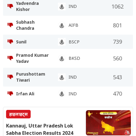
Yadvendra
1062
IND
Kishor
Subhash
801
AIFB
Chandra
739
Sunil
BSCP
Pramod Kumar
560
BKSD
Yadav
Purushottam
543
IND
Tiwari
470
Irfan Ali
IND
हाइलाइट्स
Kannauj, Uttar Pradesh Lok
Sabha Election Results 2024