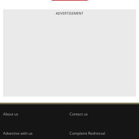
ADVERTISEMENT
About us
Contact us
Advertise with us
Complaint Redressal