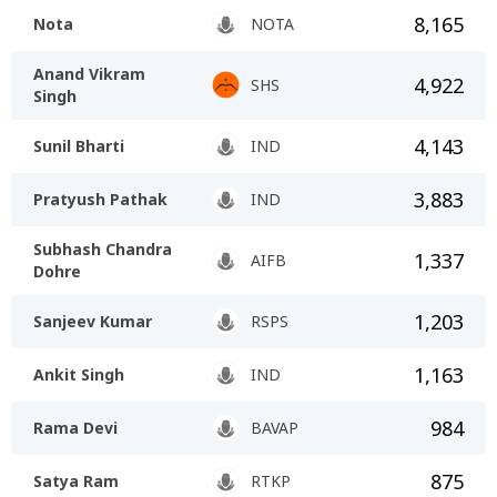
8,165
Nota
NOTA
Anand Vikram
4,922
SHS
Singh
4,143
Sunil Bharti
IND
3,883
Pratyush Pathak
IND
Subhash Chandra
1,337
AIFB
Dohre
1,203
Sanjeev Kumar
RSPS
1,163
Ankit Singh
IND
984
Rama Devi
BAVAP
875
Satya Ram
RTKP