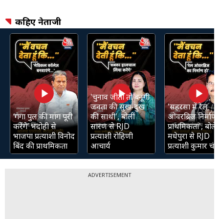
कहिए नेताजी
'चुनाव जीती तो बनूंगी
जनता की सुख-दुख
'सहरसा में रेल
‘गंगा पुल की मांग पूरी
की साथी', बोलीं
ओवरब्रिज निर्माण 
करेंगे’ भदोही से
सारण से RJD
प्राथमिकता', बोले
भाजपा प्रत्याशी विनोद
प्रत्याशी रोहिणी
मधेपुरा से RJD
बिंद की प्राथमिकता
आचार्य
प्रत्याशी कुमार चंद्
ADVERTISEMENT