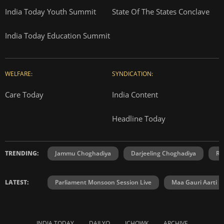
India Today Youth Summit
State Of The States Conclave
India Today Education Summit
WELFARE:
SYNDICATION:
Care Today
India Content
Headline Today
TRENDING:
Jammu Choghadiya
Darjeeling Choghadiya
Ra
LATEST:
Parliament Monsoon Session Live
Maa Gauri Aarti
INDIA TODAY
DAILYO
ICHOWK
ARCHIVE