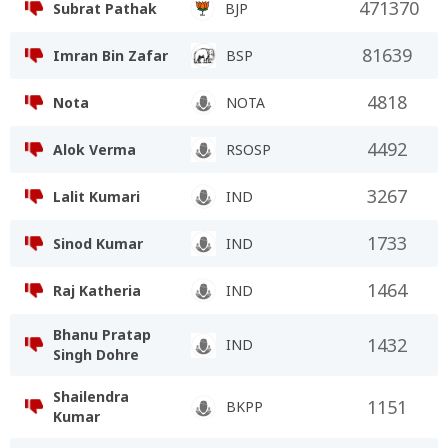
471370
Subrat Pathak
BJP
81639
Imran Bin Zafar
BSP
4818
Nota
NOTA
4492
Alok Verma
RSOSP
3267
Lalit Kumari
IND
1733
Sinod Kumar
IND
1464
Raj Katheria
IND
Bhanu Pratap
1432
IND
Singh Dohre
Shailendra
1151
BKPP
Kumar