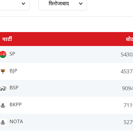
पार्टी
वो
SP
5430
BJP
4537
BSP
909
BKPP
711
NOTA
527