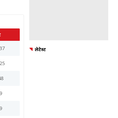
ट
37
लेटेस्ट
25
48
9
9