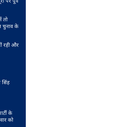
 पर पूर्व
ं तो
म चुनाव के
ीं रही और
 सिंह
्टी के
दवार को