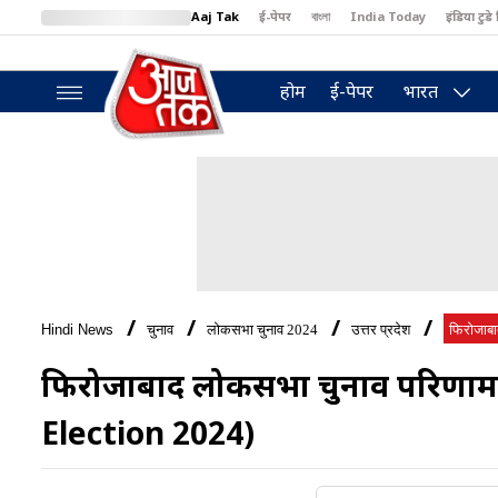
Aaj Tak
ई-पेपर
বাংলা
India Today
इंडिया टुडे 
MumbaiTak
BT Bazaar
Cosmopolitan
Harper's Bazaar
North
होम
ई-पेपर
भारत
Hindi News
चुनाव
लोकसभा चुनाव 2024
उत्तर प्रदेश
फिरोजाब
फिरोजाबाद लोकसभा चुनाव परिणा
Election 2024)