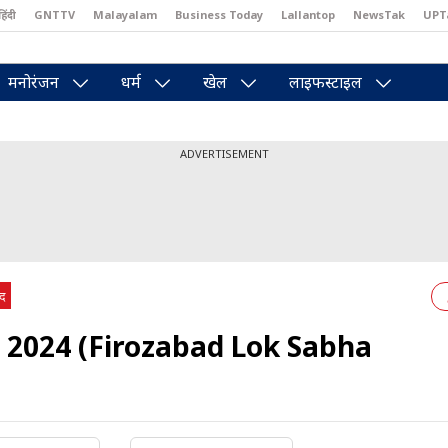
हिंदी
GNTTV
Malayalam
Business Today
Lallantop
NewsTak
UPT
east
Brides Today
Reader’s Digest
Astro Tak
Pakwan Gali
मनोरंजन
धर्म
खेल
लाइफस्टाइल
ADVERTISEMENT
ाद
म 2024 (Firozabad Lok Sabha