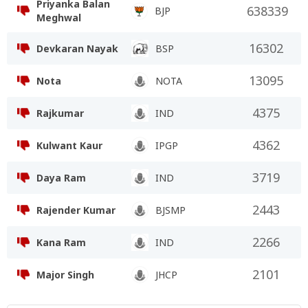
Priyanka Balan
638339
BJP
Meghwal
16302
Devkaran Nayak
BSP
13095
Nota
NOTA
4375
Rajkumar
IND
4362
Kulwant Kaur
IPGP
3719
Daya Ram
IND
2443
Rajender Kumar
BJSMP
2266
Kana Ram
IND
2101
Major Singh
JHCP