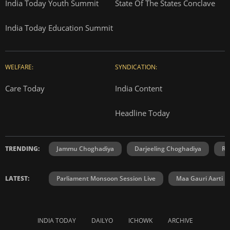
India Today Youth Summit
State Of The States Conclave
India Today Education Summit
WELFARE:
SYNDICATION:
Care Today
India Content
Headline Today
TRENDING:
Jammu Choghadiya
Darjeeling Choghadiya
Ra
LATEST:
Parliament Monsoon Session Live
Maa Gauri Aarti
INDIA TODAY
DAILYO
ICHOWK
ARCHIVE