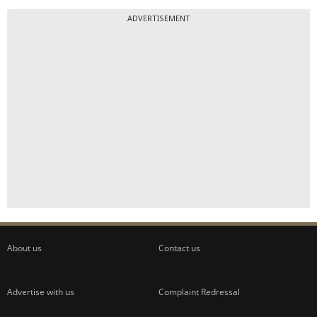
ADVERTISEMENT
About us
Contact us
Advertise with us
Complaint Redressal