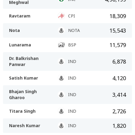
Meghwal
18,309
Ravtaram
CPI
15,543
Nota
NOTA
11,579
Lunarama
BSP
Dr. Balkrishan
6,878
IND
Panwar
4,120
Satish Kumar
IND
Bhajan Singh
3,414
IND
Gharoo
2,726
Titara Singh
IND
1,820
Naresh Kumar
IND