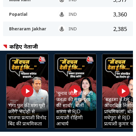
3,360
Popatlal
IND
2,385
Bheraram Jakhar
IND
कहिए नेताजी
'चुनाव जीती तो बनूंगी
जनता की सुख-दुख
'सहरसा में रेल
‘गंगा पुल की मांग पूरी
की साथी', बोलीं
ओवरब्रिज निर्माण 
करेंगे’ भदोही से
सारण से RJD
प्राथमिकता', बोले
भाजपा प्रत्याशी विनोद
प्रत्याशी रोहिणी
मधेपुरा से RJD
बिंद की प्राथमिकता
आचार्य
प्रत्याशी कुमार चंद्