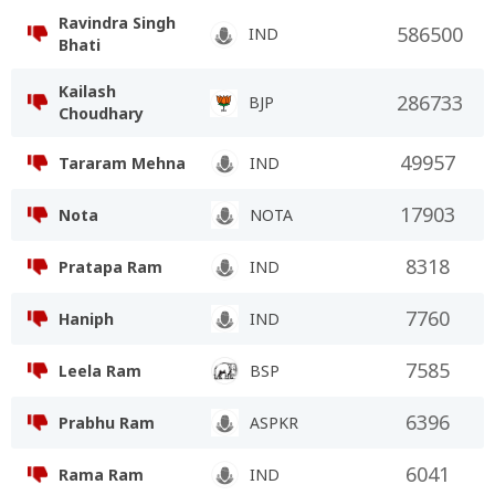
Ravindra Singh
586500
IND
Bhati
Kailash
286733
BJP
Choudhary
49957
Tararam Mehna
IND
17903
Nota
NOTA
8318
Pratapa Ram
IND
7760
Haniph
IND
7585
Leela Ram
BSP
6396
Prabhu Ram
ASPKR
6041
Rama Ram
IND