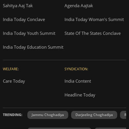
Sahitya Aaj Tak
Agenda Aajtak
India Today Conclave
India Today Woman's Summit
India Today Youth Summit
State Of The States Conclave
India Today Education Summit
WELFARE:
SYNDICATION:
Care Today
India Content
Headline Today
TRENDING:
Jammu Choghadiya
Darjeeling Choghadiya
Ra