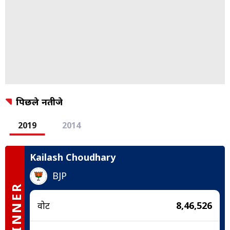
पिछले नतीजे
2019
2014
Kailash Choudhary
BJP
WINNER
वोट
8,46,526