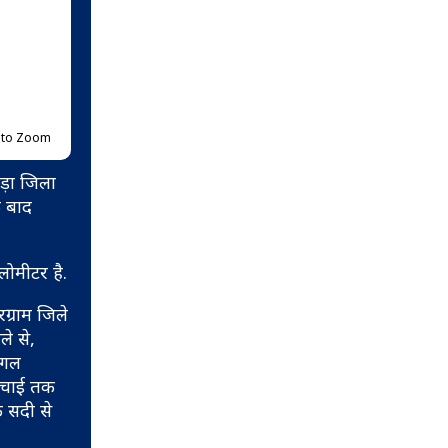
p to Zoom
ड़ा जिला
े बाद
लोमीटर है.
रग्राम जिले
ले से,
जंगल
ऊंचाई तक
क सदी से