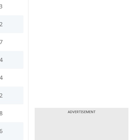
3
2
7
4
4
2
8
ADVERTISEMENT
6