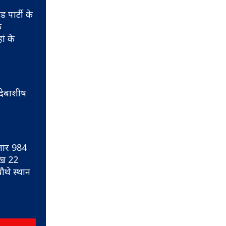
 पार्टी के
े
ां के
 देबाशीष
जार 984
ाख 22
ौथे स्थान