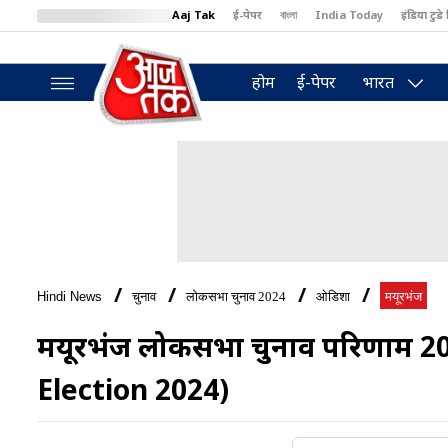
Aaj Tak
ई-पेपर
বাংলা
India Today
इंडिया टुडे 
MumbaiTak
BT Bazaar
Cosmopolitan
Harper's Bazaar
North
होम
ई-पेपर
भारत
Hindi News
चुनाव
लोकसभा चुनाव 2024
ओडिशा
मयूरभंज
मयूरभंज लोकसभा चुनाव परिणाम 
Election 2024)