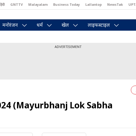
हिंदी
GNTTV
Malayalam
Business Today
Lallantop
NewsTak
UPT
east
Brides Today
Reader’s Digest
Astro Tak
Pakwan Gali
मनोरंजन
धर्म
खेल
लाइफस्टाइल
ADVERTISEMENT
2024 (Mayurbhanj Lok Sabha