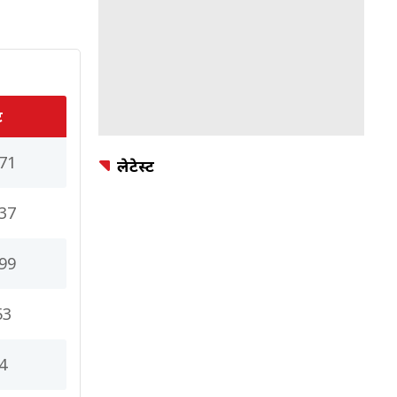
ट
71
लेटेस्ट
37
99
53
4