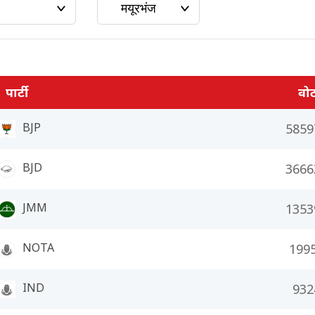
पार्टी
वो
BJP
5859
BJD
3666
JMM
1353
NOTA
199
IND
932