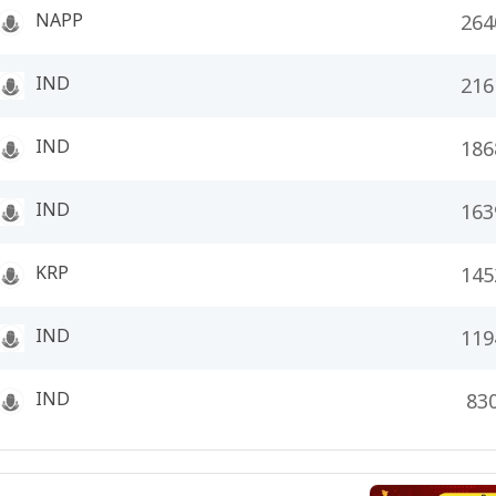
NAPP
264
IND
216
IND
186
IND
163
KRP
145
IND
119
IND
83