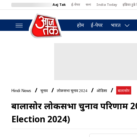
Aaj Tak
ई-पेपर
বাংলা
India Today
इंडिया टुडे 
MumbaiTak
BT Bazaar
Cosmopolitan
Harper's Bazaar
North
होम
ई-पेपर
भारत
Hindi News
चुनाव
लोकसभा चुनाव 2024
ओडिशा
बालासोर
बालासोर लोकसभा चुनाव परिणाम 
Election 2024)