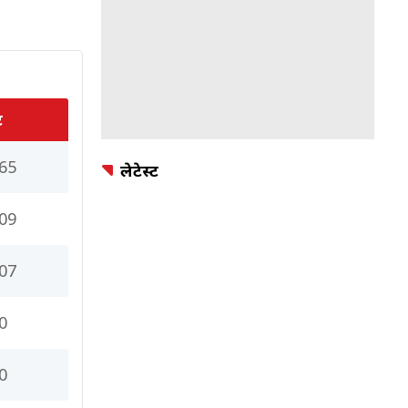
ट
65
लेटेस्ट
09
07
0
0