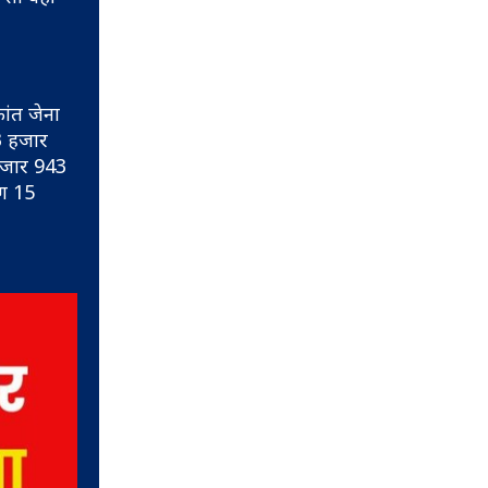
कांत जेना
33 हजार
 हजार 943
भग 15