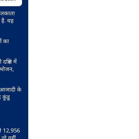
कोलकाता
 है. यह
ं का
्षिण में
े भोजन,
 आजादी के
कुंडू
 को 12,956
 तो वहीं