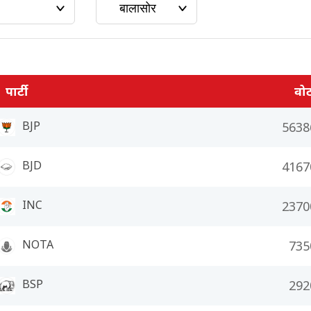
पार्टी
वो
BJP
5638
BJD
4167
INC
2370
NOTA
735
BSP
292