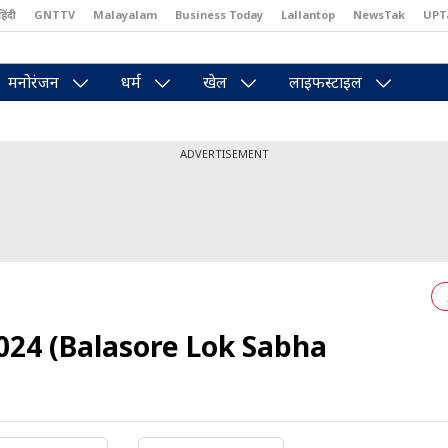
हिंदी
GNTTV
Malayalam
Business Today
Lallantop
NewsTak
UPT
east
Brides Today
Reader’s Digest
Astro Tak
Pakwan Gali
मनोरंजन
धर्म
खेल
लाइफस्टाइल
ADVERTISEMENT
2024 (Balasore Lok Sabha