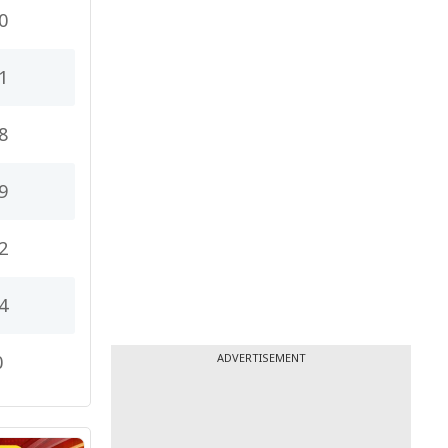
0
1
8
9
2
4
0
ADVERTISEMENT