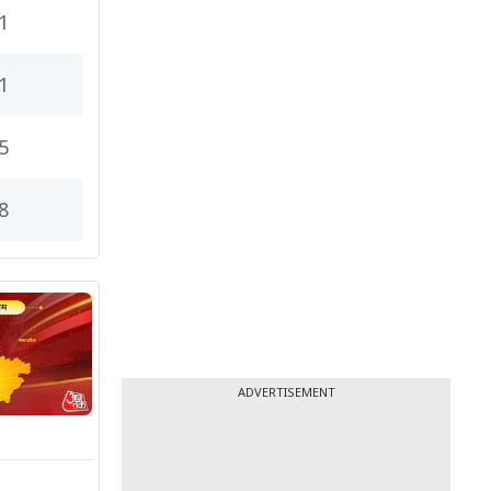
1
1
5
8
ADVERTISEMENT