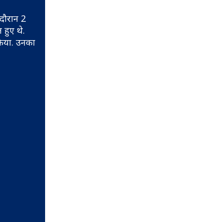
 दौरान 2
 हुए थे.
किया. उनका