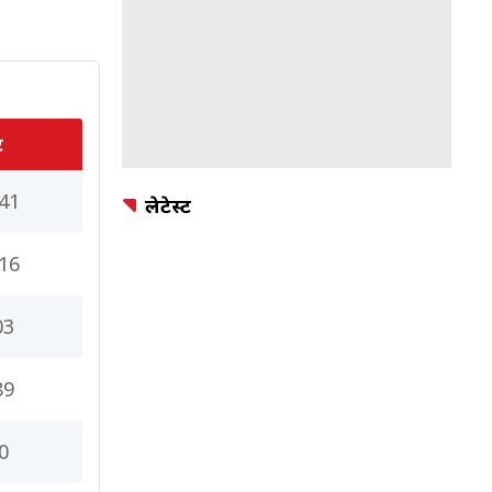
ट
41
लेटेस्ट
16
03
89
0