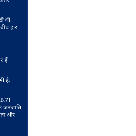
दी थी.
 बीच हार
 हैं
ी है.
26.71
चित जनजाति
दाता और