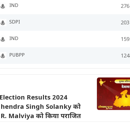
IND
276
SDPI
203
IND
159
PUBPP
124
lection Results 2024
ahendra Singh Solanky को
ra R. Malviya को किया पराजित