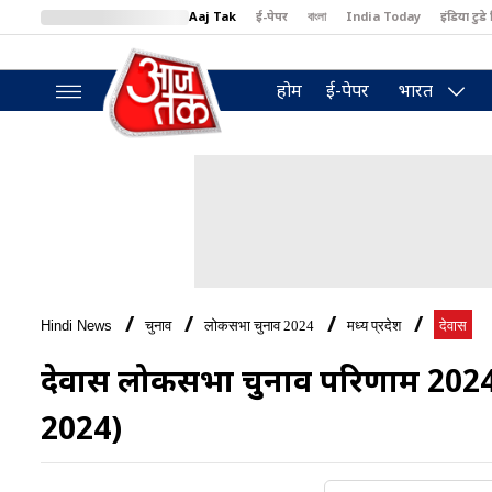
Aaj Tak
ई-पेपर
বাংলা
India Today
इंडिया टुडे 
MumbaiTak
BT Bazaar
Cosmopolitan
Harper's Bazaar
North
होम
ई-पेपर
भारत
Hindi News
चुनाव
लोकसभा चुनाव 2024
मध्य प्रदेश
देवास
देवास लोकसभा चुनाव परिणाम 202
2024)