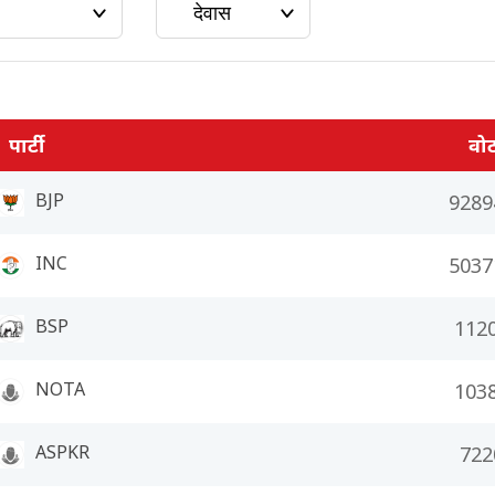
पार्टी
वो
BJP
9289
INC
5037
BSP
112
NOTA
103
ASPKR
722