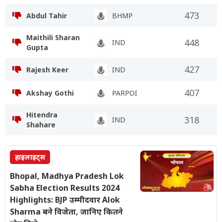
473
Abdul Tahir
BHMP
Maithili Sharan
448
IND
Gupta
427
Rajesh Keer
IND
407
Akshay Gothi
PARPOI
Hitendra
318
IND
Shahare
हाइलाइट्स
Bhopal, Madhya Pradesh Lok
Sabha Election Results 2024
Highlights: BJP उम्मीदवार Alok
Sharma बने विजेता, जानिए कितने