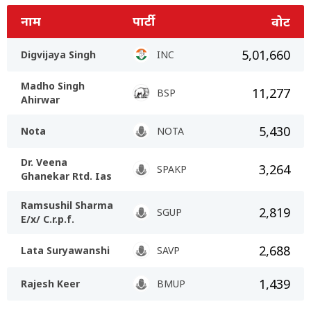
नाम
पार्टी
वोट
5,01,660
Digvijaya Singh
INC
Madho Singh
11,277
BSP
Ahirwar
5,430
Nota
NOTA
Dr. Veena
3,264
SPAKP
Ghanekar Rtd. Ias
Ramsushil Sharma
2,819
SGUP
E/x/ C.r.p.f.
2,688
Lata Suryawanshi
SAVP
1,439
Rajesh Keer
BMUP