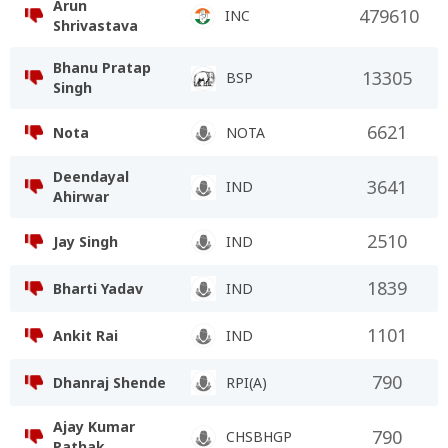
Arun
479610
INC
Shrivastava
Bhanu Pratap
13305
BSP
Singh
6621
Nota
NOTA
Deendayal
3641
IND
Ahirwar
2510
Jay Singh
IND
1839
Bharti Yadav
IND
1101
Ankit Rai
IND
790
Dhanraj Shende
RPI(A)
Ajay Kumar
790
CHSBHGP
Pathak