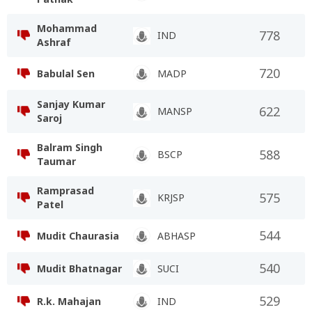
Mohammad
778
IND
Ashraf
720
Babulal Sen
MADP
Sanjay Kumar
622
MANSP
Saroj
Balram Singh
588
BSCP
Taumar
Ramprasad
575
KRJSP
Patel
544
Mudit Chaurasia
ABHASP
540
Mudit Bhatnagar
SUCI
529
R.k. Mahajan
IND