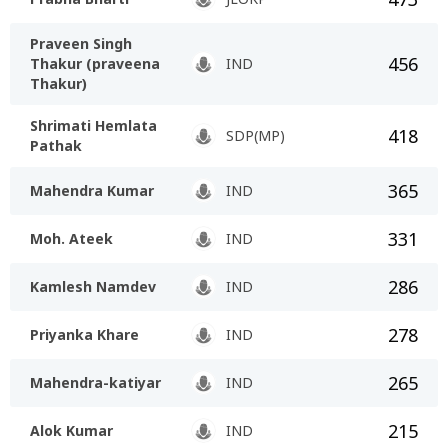
Praveen Singh
456
Thakur (praveena
IND
Thakur)
Shrimati Hemlata
418
SDP(MP)
Pathak
365
Mahendra Kumar
IND
331
Moh. Ateek
IND
286
Kamlesh Namdev
IND
278
Priyanka Khare
IND
265
Mahendra-katiyar
IND
215
Alok Kumar
IND