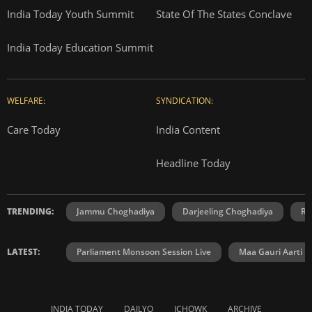
India Today Youth Summit
State Of The States Conclave
India Today Education Summit
WELFARE:
SYNDICATION:
Care Today
India Content
Headline Today
TRENDING:
Jammu Choghadiya
Darjeeling Choghadiya
Ra
LATEST:
Parliament Monsoon Session Live
Maa Gauri Aarti
INDIA TODAY
DAILYO
ICHOWK
ARCHIVE