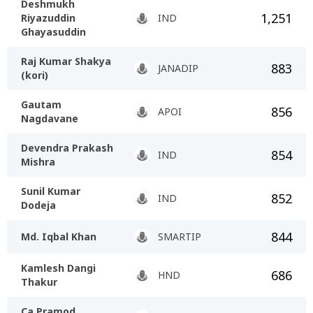
Deshmukh
1,251
Riyazuddin
IND
Ghayasuddin
Raj Kumar Shakya
883
JANADIP
(kori)
Gautam
856
APOI
Nagdavane
Devendra Prakash
854
IND
Mishra
Sunil Kumar
852
IND
Dodeja
844
Md. Iqbal Khan
SMARTIP
Kamlesh Dangi
686
HND
Thakur
Ca Pramod