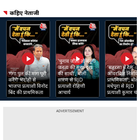
कहिए नेताजी
'चुनाव जीती तो बनूंगी
जनता की सुख-दुख
'सहरसा में रेल
‘गंगा पुल की मांग पूरी
की साथी', बोलीं
ओवरब्रिज निर्माण 
करेंगे’ भदोही से
सारण से RJD
प्राथमिकता', बोले
भाजपा प्रत्याशी विनोद
प्रत्याशी रोहिणी
मधेपुरा से RJD
बिंद की प्राथमिकता
आचार्य
प्रत्याशी कुमार चंद्
ADVERTISEMENT