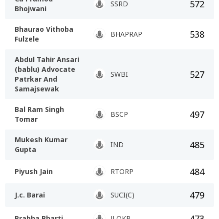
572
SSRD
Bhojwani
Bhaurao Vithoba
538
BHAPRAP
Fulzele
Abdul Tahir Ansari
(bablu) Advocate
527
SWBI
Patrkar And
Samajsewak
Bal Ram Singh
497
BSCP
Tomar
Mukesh Kumar
485
IND
Gupta
484
Piyush Jain
RTORP
479
J.c. Barai
SUCI(C)
473
Prabha Bharti
JLOKP