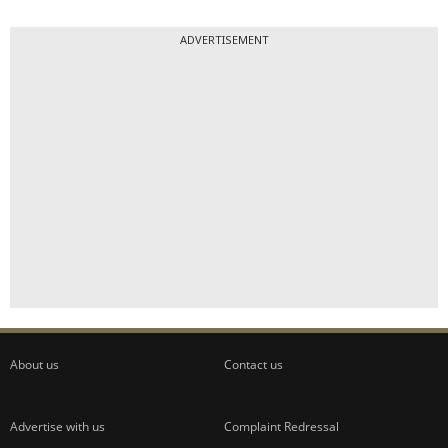
ADVERTISEMENT
About us
Contact us
Advertise with us
Complaint Redressal