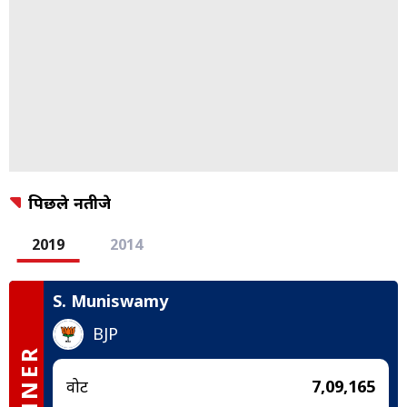
पिछले नतीजे
2019
2014
S. Muniswamy
BJP
WINNER
वोट
7,09,165