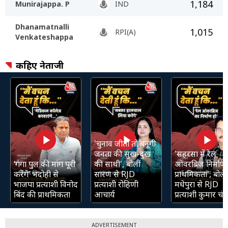
1,184
Munirajappa. P
IND
Dhanamatnalli
1,015
RPI(A)
Venkateshappa
कहिए नेताजी
'चुनाव जीती तो बनूंगी
जनता की सुख-दुख
'सहरसा में रेल
‘गंगा पुल की मांग पूरी
की साथी', बोलीं
ओवरब्रिज निर्माण 
करेंगे’ भदोही से
सारण से RJD
प्राथमिकता', बोले
भाजपा प्रत्याशी विनोद
प्रत्याशी रोहिणी
मधेपुरा से RJD
बिंद की प्राथमिकता
आचार्य
प्रत्याशी कुमार चंद्
ADVERTISEMENT