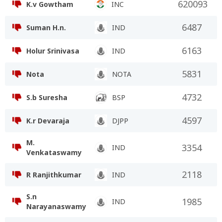
620093
K.v Gowtham
INC
6487
Suman H.n.
IND
6163
Holur Srinivasa
IND
5831
Nota
NOTA
4732
S.b Suresha
BSP
4597
K.r Devaraja
DJPP
M.
3354
IND
Venkataswamy
2118
R Ranjithkumar
IND
S.n
1985
IND
Narayanaswamy