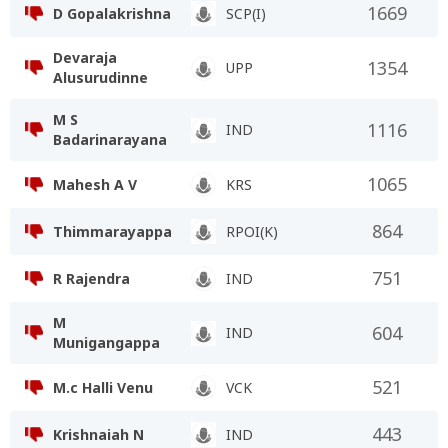
1669
D Gopalakrishna
SCP(I)
Devaraja
1354
UPP
Alusurudinne
M S
1116
IND
Badarinarayana
1065
Mahesh A V
KRS
864
Thimmarayappa
RPOI(K)
751
R Rajendra
IND
M
604
IND
Munigangappa
521
M.c Halli Venu
VCK
443
Krishnaiah N
IND