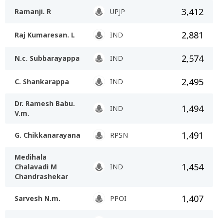
3,412
Ramanji. R
UPJP
2,881
Raj Kumaresan. L
IND
2,574
N.c. Subbarayappa
IND
2,495
C. Shankarappa
IND
Dr. Ramesh Babu.
1,494
IND
V.m.
1,491
G. Chikkanarayana
RPSN
Medihala
1,454
Chalavadi M
IND
Chandrashekar
1,407
Sarvesh N.m.
PPOI