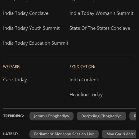
India Today Conclave
India Today Woman's Summit
India Today Youth Summit
State Of The States Conclave
India Today Education Summit
WELFARE:
SYNDICATION:
Care Today
India Content
Headline Today
TRENDING:
Jammu Choghadiya
Darjeeling Choghadiya
Ra
LATEST:
Parliament Monsoon Session Live
Maa Gauri Aarti