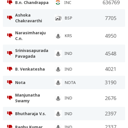
636769
B.n. Chandrappa
INC
Ashoka
7705
BSP
Chakravarthi
Narasimharaju
4950
KRS
C.n.
Srinivasapurada
4548
IND
Pavagada
4021
B. Venkatesha
IND
3190
Nota
NOTA
Manjunatha
2676
IND
Swamy
2397
Bhutharaja V.s.
IND
2337
Raghu Kumar
IND