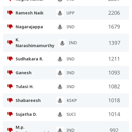
2206
Ramesh Naik
UPP
1679
Nagarajappa
IND
K.
1397
IND
Narashimamurthy
1211
Sudhakara R.
IND
1093
Ganesh
IND
1082
Tulasi H.
IND
1018
Shabareesh
KSKP
1014
Sujatha D.
SUCI
M.p.
992
IND