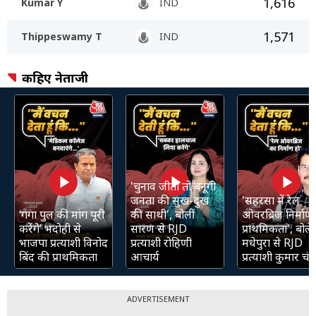
1,616
Kumar Y
IND
1,571
Thippeswamy T
IND
कहिए नेताजी
'चुनाव जीती तो बनूंगी
जनता की सुख-दुख
'सहरसा में रेल
‘गंगा पुल की मांग पूरी
की साथी', बोलीं
ओवरब्रिज निर्माण 
करेंगे’ भदोही से
सारण से RJD
प्राथमिकता', बोले
भाजपा प्रत्याशी विनोद
प्रत्याशी रोहिणी
मधेपुरा से RJD
बिंद की प्राथमिकता
आचार्य
प्रत्याशी कुमार चंद्
ADVERTISEMENT