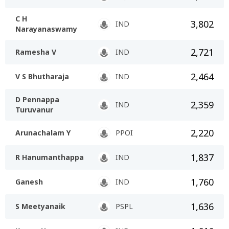
C H
3,802
IND
Narayanaswamy
2,721
Ramesha V
IND
2,464
V S Bhutharaja
IND
D Pennappa
2,359
IND
Turuvanur
2,220
Arunachalam Y
PPOI
1,837
R Hanumanthappa
IND
1,760
Ganesh
IND
1,636
S Meetyanaik
PSPL