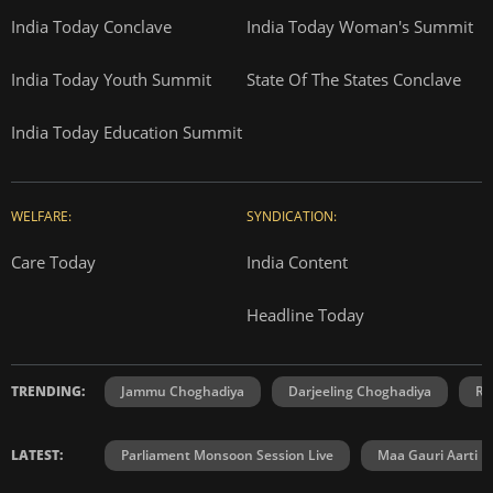
India Today Conclave
India Today Woman's Summit
India Today Youth Summit
State Of The States Conclave
India Today Education Summit
WELFARE:
SYNDICATION:
Care Today
India Content
Headline Today
TRENDING:
Jammu Choghadiya
Darjeeling Choghadiya
Ra
LATEST:
Parliament Monsoon Session Live
Maa Gauri Aarti