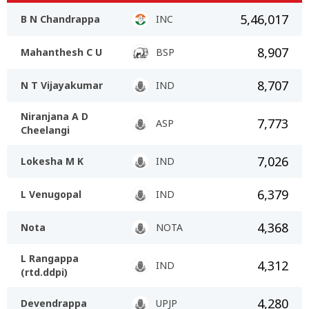
5,46,017
B N Chandrappa
INC
8,907
Mahanthesh C U
BSP
8,707
N T Vijayakumar
IND
Niranjana A D
7,773
ASP
Cheelangi
7,026
Lokesha M K
IND
6,379
L Venugopal
IND
4,368
Nota
NOTA
L Rangappa
4,312
IND
(rtd.ddpi)
4,280
Devendrappa
UPJP