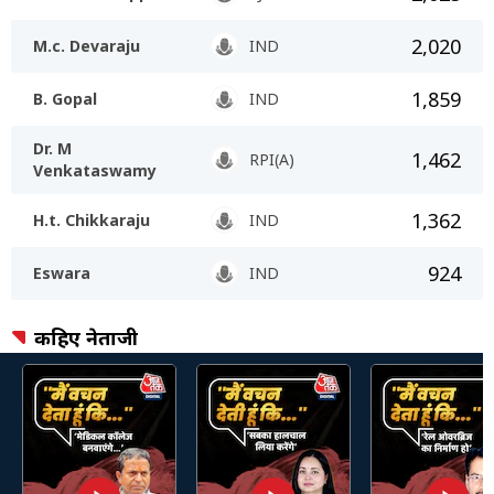
2,020
M.c. Devaraju
IND
1,859
B. Gopal
IND
Dr. M
1,462
RPI(A)
Venkataswamy
1,362
H.t. Chikkaraju
IND
924
Eswara
IND
कहिए नेताजी