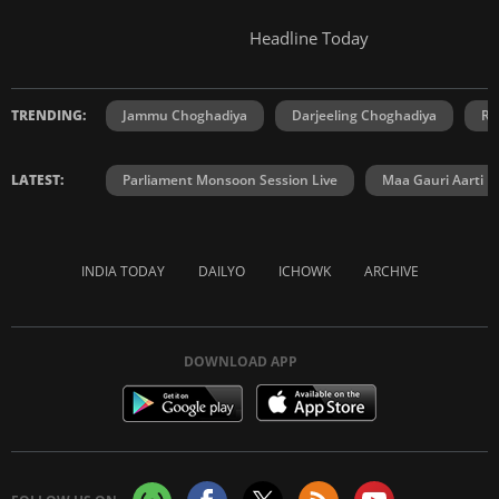
Headline Today
TRENDING:
Jammu Choghadiya
Darjeeling Choghadiya
Ra
LATEST:
Parliament Monsoon Session Live
Maa Gauri Aarti
INDIA TODAY
DAILYO
ICHOWK
ARCHIVE
DOWNLOAD APP