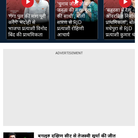
'चुनाव जीती तो बनूंगी
जनता की सुख-दुख
'सहरसा में रेल
‘गंगा पुल की मांग पूरी
की साथी', बोलीं
ओवरब्रिज निर्माण 
करेंगे’ भदोही से
सारण से RJD
प्राथमिकता', बोले
भाजपा प्रत्याशी विनोद
प्रत्याशी रोहिणी
मधेपुरा से RJD
बिंद की प्राथमिकता
आचार्य
प्रत्याशी कुमार चंद्
ADVERTISEMENT
बेंगलुरु दक्षिण सीट से तेजस्वी सूर्या की जीत