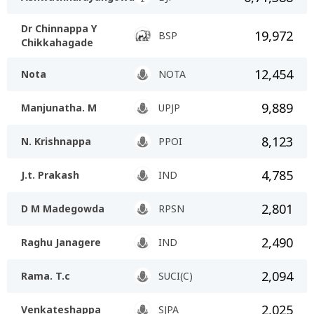
Dr Chinnappa Y
19,972
BSP
Chikkahagade
12,454
Nota
NOTA
9,889
Manjunatha. M
UPJP
8,123
N. Krishnappa
PPOI
4,785
J.t. Prakash
IND
2,801
D M Madegowda
RPSN
2,490
Raghu Janagere
IND
2,094
Rama. T.c
SUCI(C)
2,025
Venkateshappa
SJPA