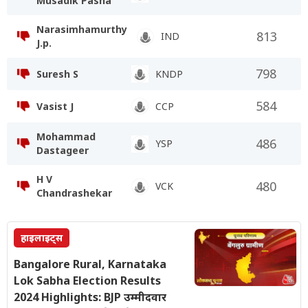
Musadik Pasha
Narasimhamurthy
813
IND
J.p.
798
Suresh S
KNDP
584
Vasist J
CCP
Mohammad
486
YSP
Dastageer
H V
480
VCK
Chandrashekar
हाइलाइट्स
Bangalore Rural, Karnataka
Lok Sabha Election Results
2024 Highlights: BJP उम्मीदवार