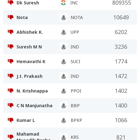
809355
Dk Suresh
INC
10649
Nota
NOTA
6202
Abhishek K.
UPP
3236
Suresh M N
IND
1774
Hemavathi K
SUCI
1472
J.t. Prakash
IND
1402
N. Krishnappa
PPOI
1400
C N Manjunatha
BBP
1066
Kumar L
BPKP
Mahamad
821
KRS