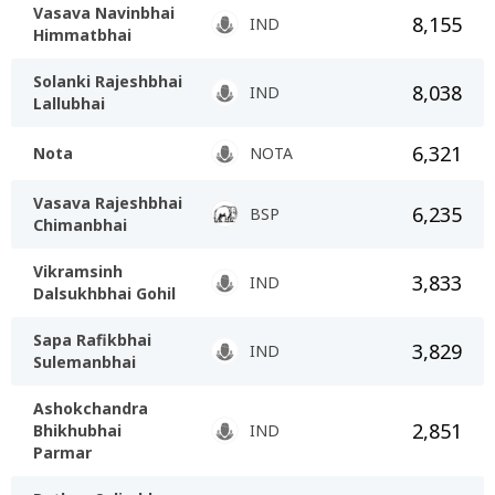
Vasava Navinbhai
8,155
IND
Himmatbhai
Solanki Rajeshbhai
8,038
IND
Lallubhai
6,321
Nota
NOTA
Vasava Rajeshbhai
6,235
BSP
Chimanbhai
Vikramsinh
3,833
IND
Dalsukhbhai Gohil
Sapa Rafikbhai
3,829
IND
Sulemanbhai
Ashokchandra
2,851
Bhikhubhai
IND
Parmar