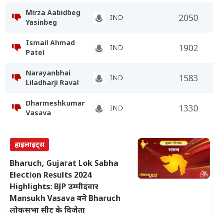
Mirza Aabidbeg
2050
IND
Yasinbeg
Ismail Ahmad
1902
IND
Patel
Narayanbhai
1583
IND
Liladharji Raval
Dharmeshkumar
1330
IND
Vasava
हाइलाइट्स
Bharuch, Gujarat Lok Sabha
Election Results 2024
Highlights: BJP उम्मीदवार
Mansukh Vasava बने Bharuch
लोकसभा सीट के विजेता