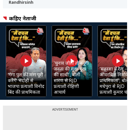
Randhirsinh
कहिए नेताजी
'चुनाव जीती तो बनूंगी
जनता की सुख-दुख
'सहरसा में रेल
‘गंगा पुल की मांग पूरी
की साथी', बोलीं
ओवरब्रिज निर्माण 
करेंगे’ भदोही से
सारण से RJD
प्राथमिकता', बोले
भाजपा प्रत्याशी विनोद
प्रत्याशी रोहिणी
मधेपुरा से RJD
बिंद की प्राथमिकता
आचार्य
प्रत्याशी कुमार चंद्
ADVERTISEMENT