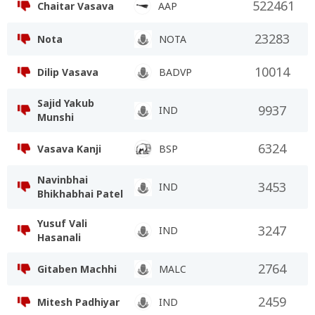
522461
Chaitar Vasava
AAP
23283
Nota
NOTA
10014
Dilip Vasava
BADVP
Sajid Yakub
9937
IND
Munshi
6324
Vasava Kanji
BSP
Navinbhai
3453
IND
Bhikhabhai Patel
Yusuf Vali
3247
IND
Hasanali
2764
Gitaben Machhi
MALC
2459
Mitesh Padhiyar
IND