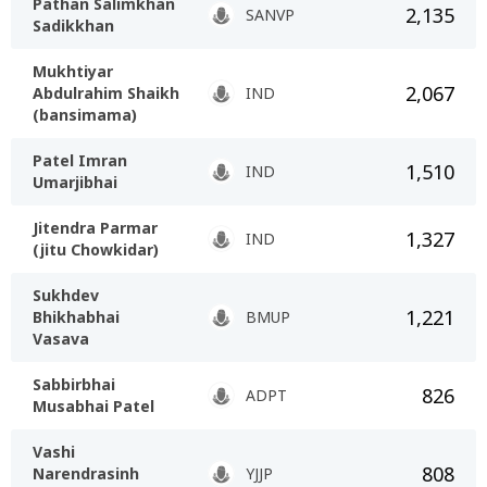
Pathan Salimkhan
2,135
SANVP
Sadikkhan
Mukhtiyar
2,067
Abdulrahim Shaikh
IND
(bansimama)
Patel Imran
1,510
IND
Umarjibhai
Jitendra Parmar
1,327
IND
(jitu Chowkidar)
Sukhdev
1,221
Bhikhabhai
BMUP
Vasava
Sabbirbhai
826
ADPT
Musabhai Patel
Vashi
808
Narendrasinh
YJJP