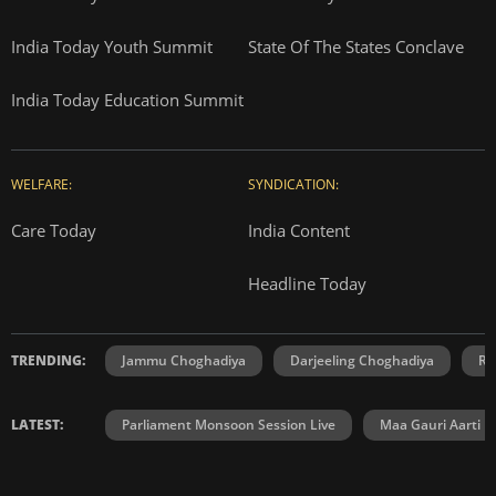
India Today Youth Summit
State Of The States Conclave
India Today Education Summit
WELFARE:
SYNDICATION:
Care Today
India Content
Headline Today
TRENDING:
Jammu Choghadiya
Darjeeling Choghadiya
Ra
LATEST:
Parliament Monsoon Session Live
Maa Gauri Aarti