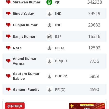
342938
Shrawan Kumar
RJD
39519
Binod Yadav
IND
29682
Gunjan Kumar
IND
16316
Ranjit Kumar
BSP
12592
Nota
NOTA
Anand Kumar
7736
BJNJGD
Verma
Gautam Kumar
5889
BHDRP
Babloo
4590
Ganauri Pandit
PPI(D)
हाइलाइट्स