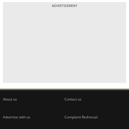
ADVERTISEMENT
About us
Contact us
Advertise with us
Complaint Redressal