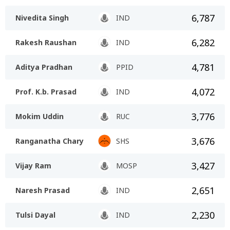
6,787
Nivedita Singh
IND
6,282
Rakesh Raushan
IND
4,781
Aditya Pradhan
PPID
4,072
Prof. K.b. Prasad
IND
3,776
Mokim Uddin
RUC
3,676
Ranganatha Chary
SHS
3,427
Vijay Ram
MOSP
2,651
Naresh Prasad
IND
2,230
Tulsi Dayal
IND