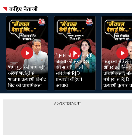
कहिए नेताजी
'चुनाव जीती तो बनूंगी
जनता की सुख-दुख
'सहरसा में रेल
‘गंगा पुल की मांग पूरी
की साथी', बोलीं
ओवरब्रिज निर्माण 
करेंगे’ भदोही से
सारण से RJD
प्राथमिकता', बोले
भाजपा प्रत्याशी विनोद
प्रत्याशी रोहिणी
मधेपुरा से RJD
बिंद की प्राथमिकता
आचार्य
प्रत्याशी कुमार चंद्
ADVERTISEMENT