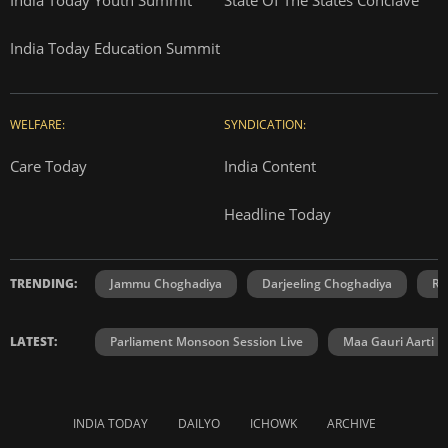
India Today Education Summit
WELFARE:
SYNDICATION:
Care Today
India Content
Headline Today
TRENDING:
Jammu Choghadiya
Darjeeling Choghadiya
Ra
LATEST:
Parliament Monsoon Session Live
Maa Gauri Aarti
INDIA TODAY
DAILYO
ICHOWK
ARCHIVE