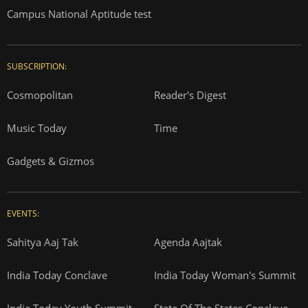
Campus National Aptitude test
SUBSCRIPTION:
Cosmopolitan
Reader's Digest
Music Today
Time
Gadgets & Gizmos
EVENTS:
Sahitya Aaj Tak
Agenda Aajtak
India Today Conclave
India Today Woman's Summit
India Today Youth Summit
State Of The States Conclave