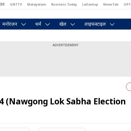
हिंदी
GNTTV
Malayalam
Business Today
Lallantop
NewsTak
UPT
east
Brides Today
Reader’s Digest
Astro Tak
Pakwan Gali
मनोरंजन
धर्म
खेल
लाइफस्टाइल
ADVERTISEMENT
024 (Nawgong Lok Sabha Election