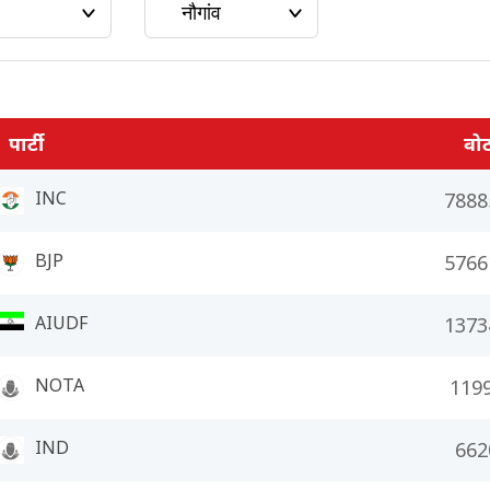
पार्टी
वो
INC
7888
BJP
5766
AIUDF
1373
NOTA
119
IND
662