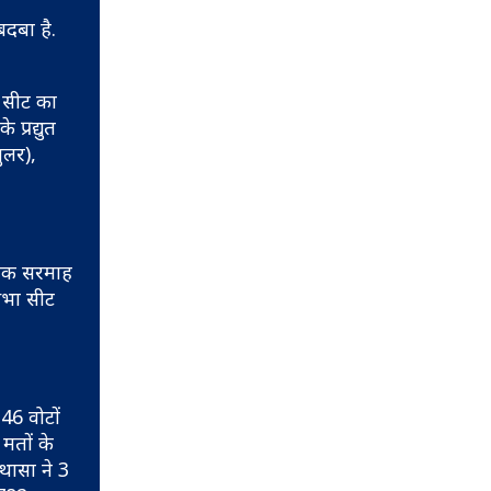
दबा है.
 सीट का
 प्रद्युत
ुलर),
रूपक सरमाह
सभा सीट
46 वोटों
मतों के
थासा ने 3