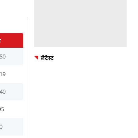
ट
50
लेटेस्ट
19
40
95
0