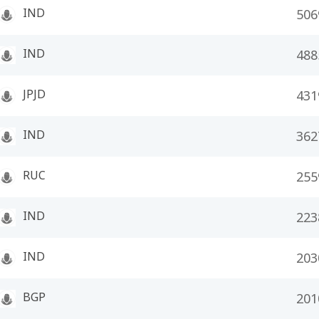
IND
506
IND
488
JPJD
431
IND
362
RUC
255
IND
223
IND
203
BGP
201