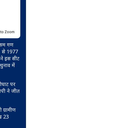
p to Zoom
 असम गण
1 से 1977
 ने इस सीट
चुनाव में
रीघाट पर
ेपी ने जीत
 ग्रामीण
ख 23