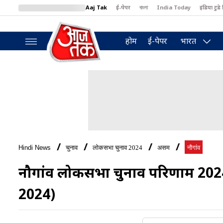
Aaj Tak
ई-पेपर
বাংলা
India Today
इंडिया टुडे 
MumbaiTak
BT Bazaar
Cosmopolitan
Harper's Bazaar
North
होम
ई-पेपर
भारत
Hindi News
चुनाव
लोकसभा चुनाव 2024
असम
नौगांव
नौगांव लोकसभा चुनाव परिणाम 2
2024)