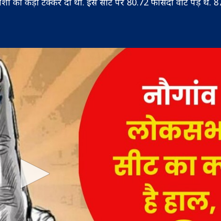
याशी को कड़ी टक्कर दी थी. इस सीट पर 80.72 फीसदी वोट पड़े थे. 