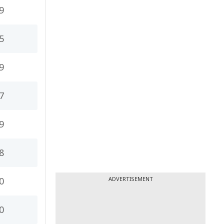
9
5
9
7
9
8
0
ADVERTISEMENT
0