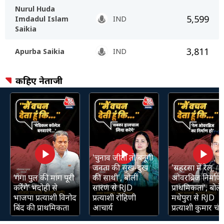
Nurul Huda
5,599
Imdadul Islam
IND
Saikia
3,811
Apurba Saikia
IND
कहिए नेताजी
'चुनाव जीती तो बनूंगी
जनता की सुख-दुख
'सहरसा में रेल
‘गंगा पुल की मांग पूरी
की साथी', बोलीं
ओवरब्रिज निर्माण 
करेंगे’ भदोही से
सारण से RJD
प्राथमिकता', बोले
भाजपा प्रत्याशी विनोद
प्रत्याशी रोहिणी
मधेपुरा से RJD
बिंद की प्राथमिकता
आचार्य
प्रत्याशी कुमार चंद्