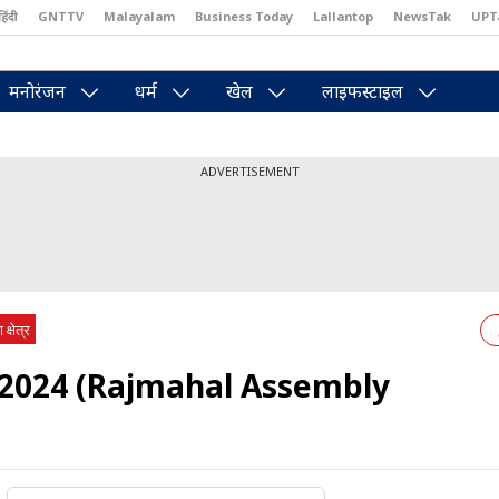
हिंदी
GNTTV
Malayalam
Business Today
Lallantop
NewsTak
UPT
east
Brides Today
Reader’s Digest
Astro Tak
Pakwan Gali
मनोरंजन
धर्म
खेल
लाइफस्टाइल
ADVERTISEMENT
्षेत्र
 2024 (Rajmahal Assembly