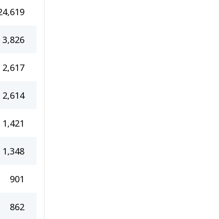
24,619
3,826
2,617
2,614
1,421
1,348
901
862