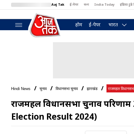
Aaj Tak
ई-पेपर
বাংলা
India Today
इंडिया टुडे 
MumbaiTak
BT Bazaar
Cosmopolitan
Harper's Bazaar
North
होम
ई-पेपर
भारत
Hindi News
चुनाव
विधानसभा चुनाव
झारखंड
राजमहल विधानसभा क
राजमहल विधानसभा चुनाव परिणाम
Election Result 2024)