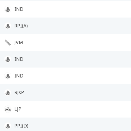
IND
RPI(A)
JVM
IND
IND
RJsP
LJP
PPI(D)