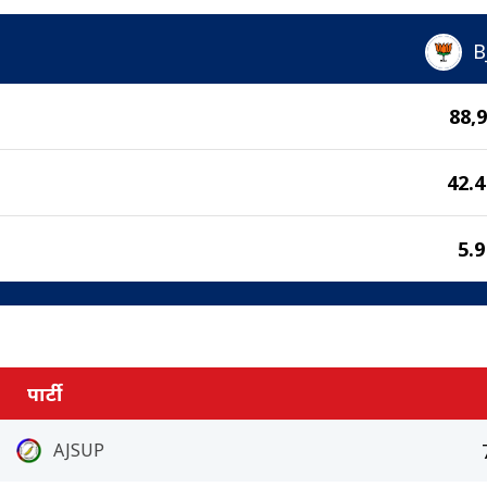
B
88,
42.
5.
पार्टी
AJSUP