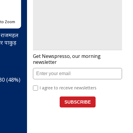
p to Zoom
 के राजमहल
र पाकुड़
730 (48%)