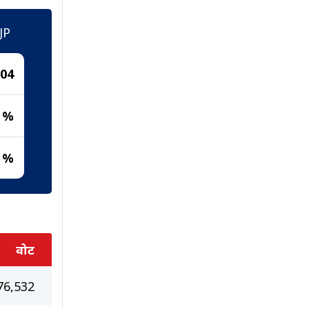
JP
904
4 %
9 %
वोट
76,532