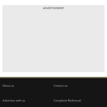
ADVERTISEMENT
About us
Contact us
Advertise with us
Complaint Redressal