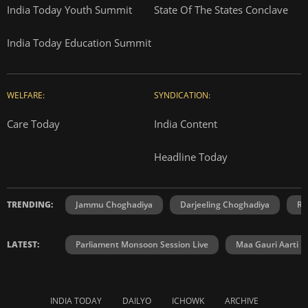
India Today Youth Summit
State Of The States Conclave
India Today Education Summit
WELFARE:
SYNDICATION:
Care Today
India Content
Headline Today
TRENDING:
Jammu Choghadiya
Darjeeling Choghadiya
Ra
LATEST:
Parliament Monsoon Session Live
Maa Gauri Aarti
INDIA TODAY
DAILYO
ICHOWK
ARCHIVE