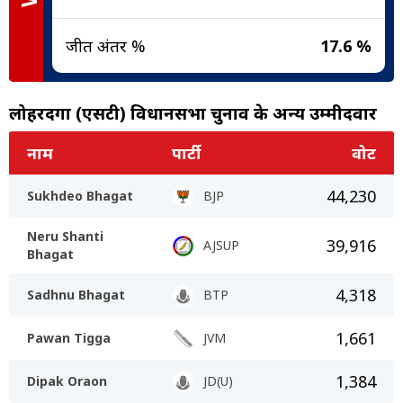
जीत अंतर %
17.6 %
लोहरदगा (एसटी) विधानसभा चुनाव के अन्य उम्मीदवार
नाम
पार्टी
वोट
44,230
Sukhdeo Bhagat
BJP
Neru Shanti
39,916
AJSUP
Bhagat
4,318
Sadhnu Bhagat
BTP
1,661
Pawan Tigga
JVM
1,384
Dipak Oraon
JD(U)