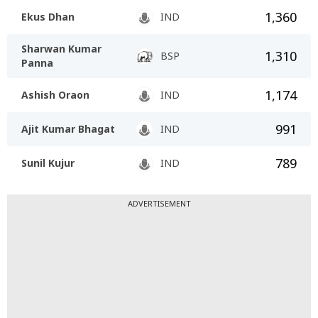
1,360
Ekus Dhan
IND
Sharwan Kumar
1,310
BSP
Panna
1,174
Ashish Oraon
IND
991
Ajit Kumar Bhagat
IND
789
Sunil Kujur
IND
ADVERTISEMENT