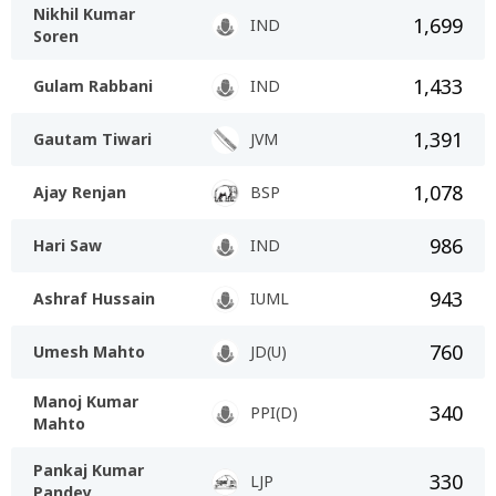
Nikhil Kumar
1,699
IND
Soren
1,433
Gulam Rabbani
IND
1,391
Gautam Tiwari
JVM
1,078
Ajay Renjan
BSP
986
Hari Saw
IND
943
Ashraf Hussain
IUML
760
Umesh Mahto
JD(U)
Manoj Kumar
340
PPI(D)
Mahto
Pankaj Kumar
330
LJP
Pandey