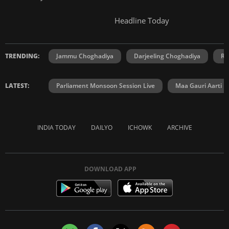
Headline Today
TRENDING:
Jammu Choghadiya
Darjeeling Choghadiya
Ra
LATEST:
Parliament Monsoon Session Live
Maa Gauri Aarti
INDIA TODAY
DAILYO
ICHOWK
ARCHIVE
DOWNLOAD APP