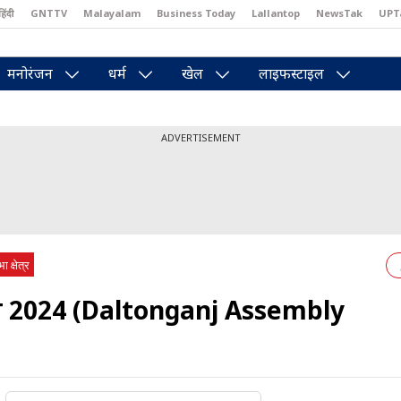
हिंदी
GNTTV
Malayalam
Business Today
Lallantop
NewsTak
UPT
east
Brides Today
Reader’s Digest
Astro Tak
Pakwan Gali
मनोरंजन
धर्म
खेल
लाइफस्टाइल
ADVERTISEMENT
 क्षेत्र
ाम 2024 (Daltonganj Assembly