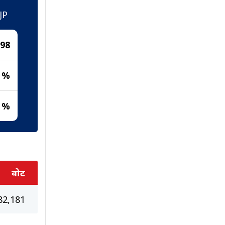
JP
698
7 %
1 %
वोट
82,181