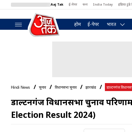
Aaj Tak
ई-पेपर
বাংলা
India Today
इंडिया टुडे 
MumbaiTak
BT Bazaar
Cosmopolitan
Harper's Bazaar
North
होम
ई-पेपर
भारत
Hindi News
चुनाव
विधानसभा चुनाव
झारखंड
डाल्टनगंज विधानसभा
डाल्टनगंज विधानसभा चुनाव परिण
Election Result 2024)