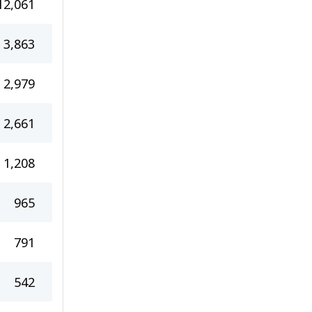
12,061
3,863
2,979
2,661
1,208
965
791
542