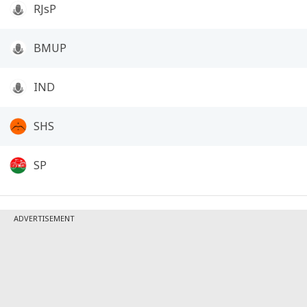
RJsP
BMUP
IND
SHS
SP
ADVERTISEMENT