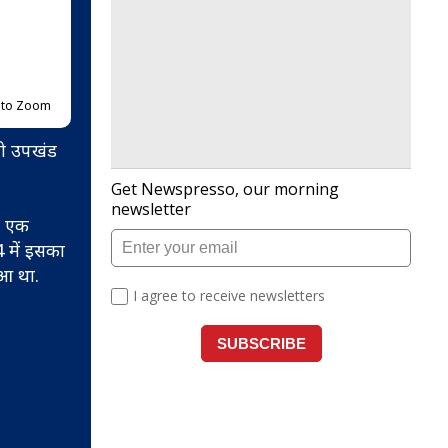
p to Zoom
ही उपखंड
ो एक
4 में इसका
ुआ था.