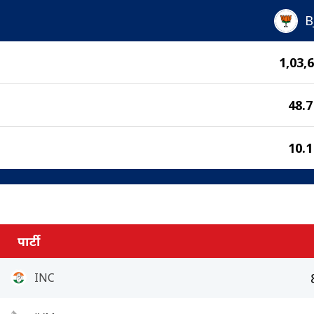
B
1,03,
48.
10.
पार्टी
INC