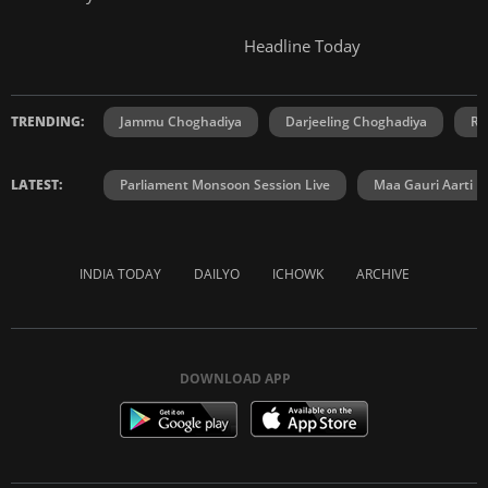
Headline Today
TRENDING:
Jammu Choghadiya
Darjeeling Choghadiya
Ra
LATEST:
Parliament Monsoon Session Live
Maa Gauri Aarti
INDIA TODAY
DAILYO
ICHOWK
ARCHIVE
DOWNLOAD APP