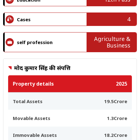
4
Cases
Agriculture &
self profession
Business
प्रमोद कुमार सिंह की संपत्ति
Property details
2025
Total Assets
19.5Crore
Movable Assets
1.3Crore
Immovable Assets
18.2Crore