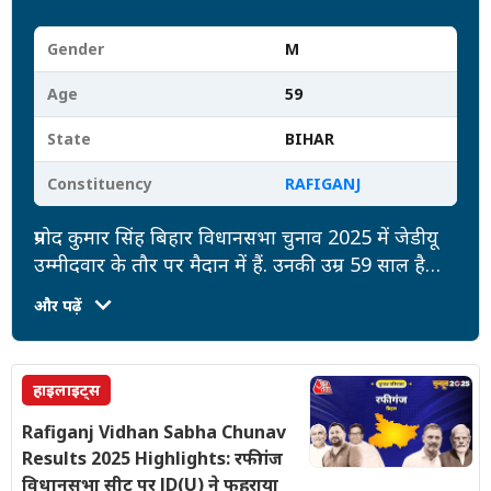
Gender
M
Age
59
State
BIHAR
Constituency
RAFIGANJ
प्रमोद कुमार सिंह बिहार विधानसभा चुनाव 2025 में जेडीयू
उम्मीदवार के तौर पर मैदान में हैं. उनकी उम्र 59 साल है
और उनकी शैक्षिक योग्यता 12th Pass है. उन पर दर्ज
और पढ़ें
केसों की संख्या (4) है. उनकी कुल संपत्ति 19.5Crore
रुपये है, जबकि उन पर 0 रुपये की देनदारी है.
हाइलाइट्स
Rafiganj Vidhan Sabha Chunav
Results 2025 Highlights: रफीगंज
विधानसभा सीट पर JD(U) ने फहराया