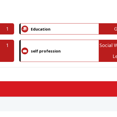
1
G
Education
1
Social 
self profession
L