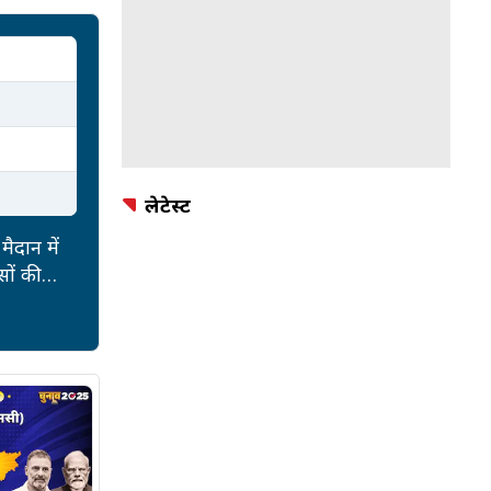
लेटेस्ट
ैदान में
सों की
 की