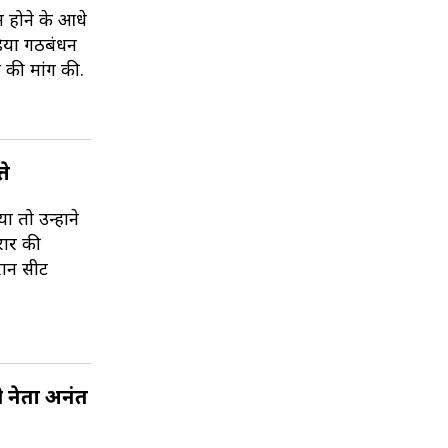
म होने के आधे
डिया गठबंधन
े की मांग की.
ते
 तो उन्होंने
दरार की
रान सीट
ी नेता अनंत