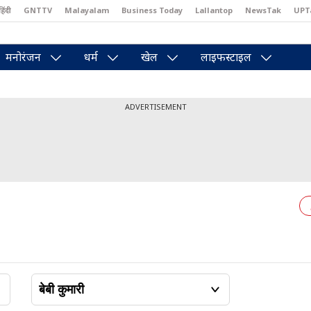
हिंदी
GNTTV
Malayalam
Business Today
Lallantop
NewsTak
UPT
east
Brides Today
Reader’s Digest
Astro Tak
Pakwan Gali
मनोरंजन
धर्म
खेल
लाइफस्टाइल
ADVERTISEMENT