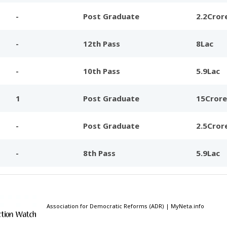
-
Post Graduate
2.2Cror
-
12th Pass
8Lac
-
10th Pass
5.9Lac
1
Post Graduate
15Crore
-
Post Graduate
2.5Cror
-
8th Pass
5.9Lac
Association for Democratic Reforms (ADR) | MyNeta.info