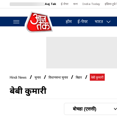
Aaj Tak
ई-पेपर
বাংলা
India Today
इंडिया टुडे 
MumbaiTak
BT Bazaar
Cosmopolitan
Harper's Bazaar
North
होम
ई-पेपर
भारत
Hindi News
चुनाव
विधानसभा चुनाव
बिहार
बेबी कुमारी
बेबी कुमारी