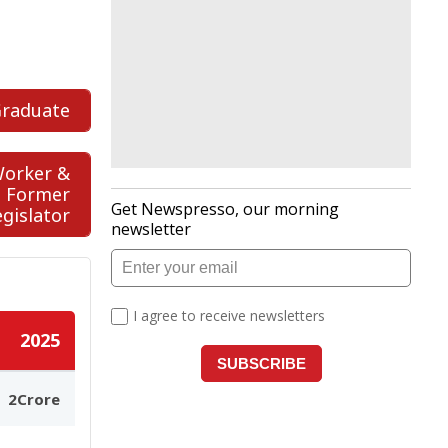
raduate
Worker &
Former
egislator
2025
2Crore