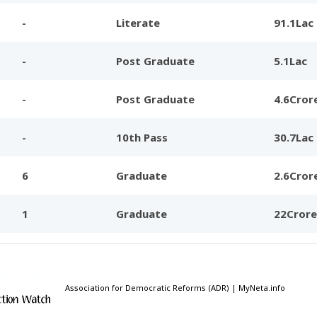
-
Literate
91.1Lac
-
Post Graduate
5.1Lac
-
Post Graduate
4.6Cror
-
10th Pass
30.7Lac
6
Graduate
2.6Cror
1
Graduate
22Crore
Association for Democratic Reforms (ADR) | MyNeta.info