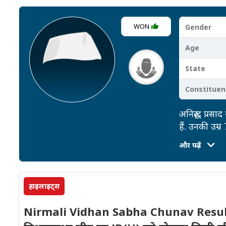
WON
Gender
Age
State
Constituen
अनिरुद्ध प्रस
हैं. उनकी उम्
संख्या (0) है
और पढ़ें
हाइलाइट्स
Nirmali Vidhan Sabha Chunav Results