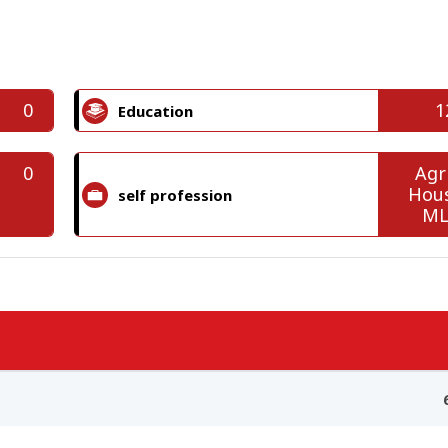
0
1
Education
0
Agr
Hous
self profession
ML