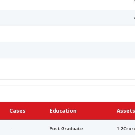
Cases
Education
Asset
-
Post Graduate
1.2Cror