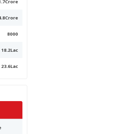
1.7Crore
4.8Crore
8000
18.2Lac
23.6Lac
s
e