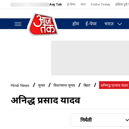
Aaj Tak
ई-पेपर
বাংলা
India Today
इंडिया टुडे 
MumbaiTak
BT Bazaar
Cosmopolitan
Harper's Bazaar
North
होम
ई-पेपर
भारत
Hindi News
चुनाव
विधानसभा चुनाव
बिहार
अनिरुद्ध प्रसाद यादव
अनिरुद्ध प्रसाद यादव