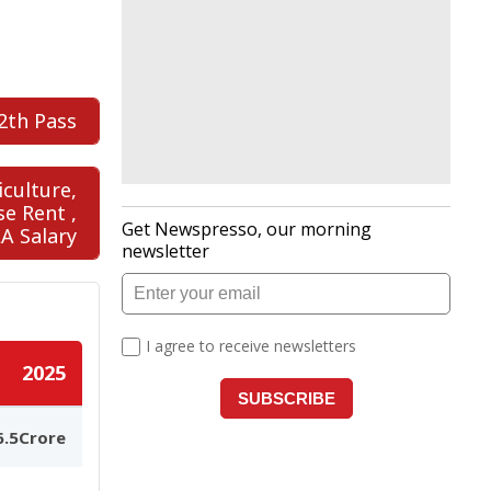
2th Pass
iculture,
e Rent ,
A Salary
2025
6.5Crore