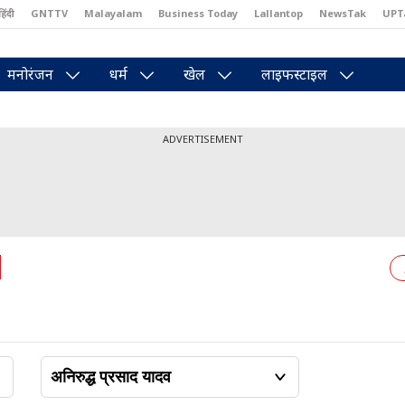
हिंदी
GNTTV
Malayalam
Business Today
Lallantop
NewsTak
UPT
east
Brides Today
Reader’s Digest
Astro Tak
Pakwan Gali
मनोरंजन
धर्म
खेल
लाइफस्टाइल
ADVERTISEMENT