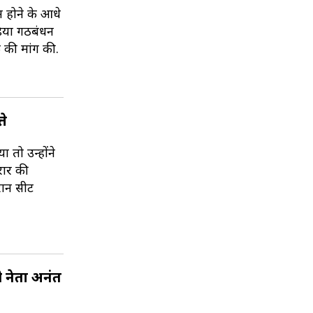
म होने के आधे
डिया गठबंधन
े की मांग की.
ते
 तो उन्होंने
दरार की
रान सीट
ी नेता अनंत