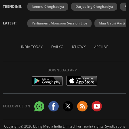
TRENDING:
Jammu Choghadiya
Darjeeling Choghadiya
Ra
LATEST:
Parliament Monsoon Session Live
Maa Gauri Aarti
INDIA TODAY
DAILYO
ICHOWK
ARCHIVE
DOWNLOAD APP
FOLLOW US ON
Copyright © 2026 Living Media India Limited. For reprint rights:
Syndications