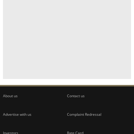
About us
Contact us
Advertise with us
Complaint Redressal
Investors
Rate Card