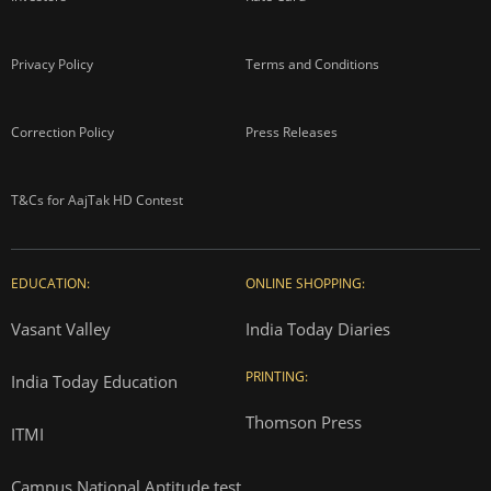
Privacy Policy
Terms and Conditions
Correction Policy
Press Releases
T&Cs for AajTak HD Contest
EDUCATION:
ONLINE SHOPPING:
Vasant Valley
India Today Diaries
PRINTING:
India Today Education
Thomson Press
ITMI
Campus National Aptitude test