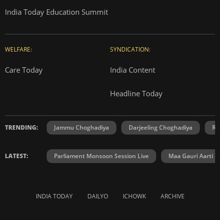
India Today Education Summit
WELFARE:
SYNDICATION:
Care Today
India Content
Headline Today
TRENDING:
Jammu Choghadiya
Darjeeling Choghadiya
Ra
LATEST:
Parliament Monsoon Session Live
Maa Gauri Aarti
INDIA TODAY
DAILYO
ICHOWK
ARCHIVE