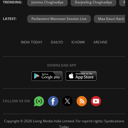
TRENDING:
Jammu Choghadiya
Darjeeling Choghadiya
Ra
LATEST:
Parliament Monsoon Session Live
Maa Gauri Aarti
INDIA TODAY
DAILYO
ICHOWK
ARCHIVE
DOWNLOAD APP
FOLLOW US ON
Copyright © 2026 Living Media India Limited. For reprint rights:
Syndications
Today