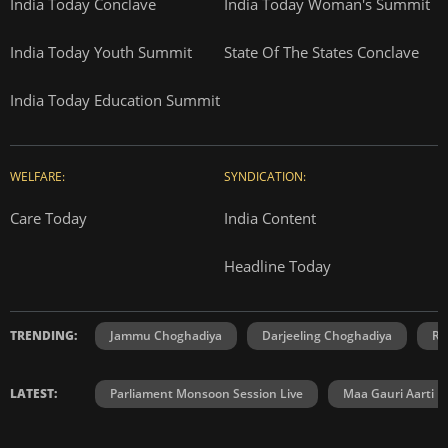
India Today Conclave
India Today Woman's Summit
India Today Youth Summit
State Of The States Conclave
India Today Education Summit
WELFARE:
SYNDICATION:
Care Today
India Content
Headline Today
TRENDING:
Jammu Choghadiya
Darjeeling Choghadiya
Ra
LATEST:
Parliament Monsoon Session Live
Maa Gauri Aarti