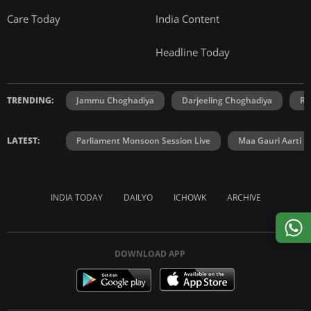
Care Today
India Content
Headline Today
TRENDING:
Jammu Choghadiya
Darjeeling Choghadiya
Ra
LATEST:
Parliament Monsoon Session Live
Maa Gauri Aarti
INDIA TODAY
DAILYO
ICHOWK
ARCHIVE
DOWNLOAD APP