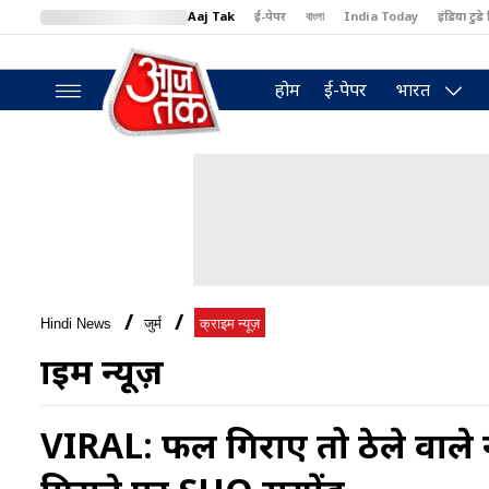
Aaj Tak
ई-पेपर
বাংলা
India Today
इंडिया टुडे 
MumbaiTak
BT Bazaar
Cosmopolitan
Harper's Bazaar
North
होम
ई-पेपर
भारत
Hindi News
जुर्म
क्राइम न्यूज़
क्राइम न्यूज़
VIRAL: फल गिराए तो ठेले वाले 