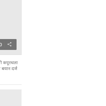
0
पी कपूरथला
ा बयान दर्ज