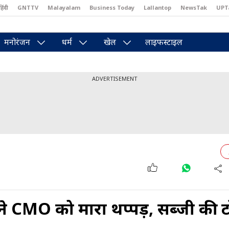
हिंदी
GNTTV
Malayalam
Business Today
Lallantop
NewsTak
UPT
east
Brides Today
Reader’s Digest
Astro Tak
Pakwan Gali
मनोरंजन
धर्म
खेल
लाइफस्टाइल
ADVERTISEMENT
ने CMO को मारा थप्पड़, सब्जी की 