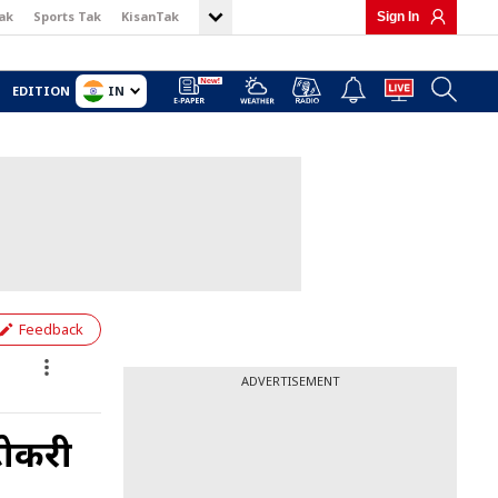
ak
Sports Tak
KisanTak
Sign In
IN
EDITION
Feedback
ADVERTISEMENT
टोकरी