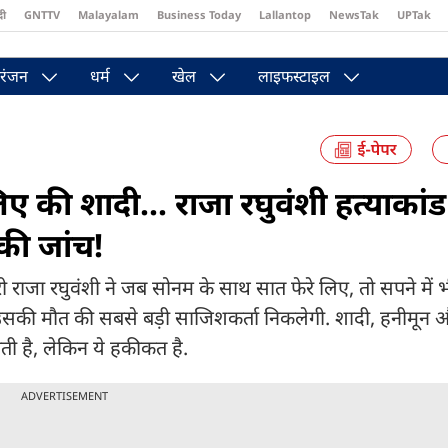
दी
GNTTV
Malayalam
Business Today
Lallantop
NewsTak
UPTak
st
Brides Today
Reader’s Digest
Astro Tak
Pakwan Gali
रंजन
धर्म
खेल
लाइफस्टाइल
ए की शादी... राजा रघुवंशी हत्याकांड 
ी जांच!
ा रघुवंशी ने जब सोनम के साथ सात फेरे लिए, तो सपने में भ
 उसकी मौत की सबसे बड़ी साजिशकर्ता निकलेगी. शादी, हनीमून 
ती है, लेकिन ये हकीकत है.
ADVERTISEMENT