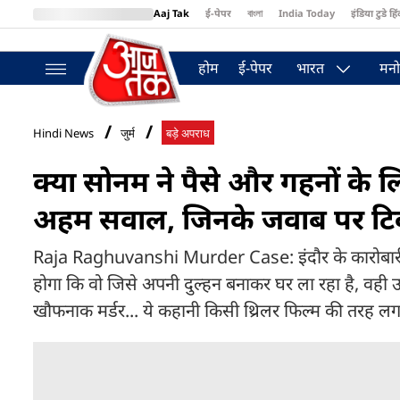
Aaj Tak
ई-पेपर
বাংলা
India Today
इंडिया टुडे हिं
MumbaiTak
BT Bazaar
Cosmopolitan
Harper's Bazaar
Northea
होम
ई-पेपर
भारत
मनो
Hindi News
जुर्म
बड़े अपराध
क्या सोनम ने पैसे और गहनों के लि
अहम सवाल, जिनके जवाब पर टिक
Raja Raghuvanshi Murder Case: इंदौर के कारोबारी राज
होगा कि वो जिसे अपनी दुल्हन बनाकर घर ला रहा है, वही
खौफनाक मर्डर... ये कहानी किसी थ्रिलर फिल्म की तरह लग