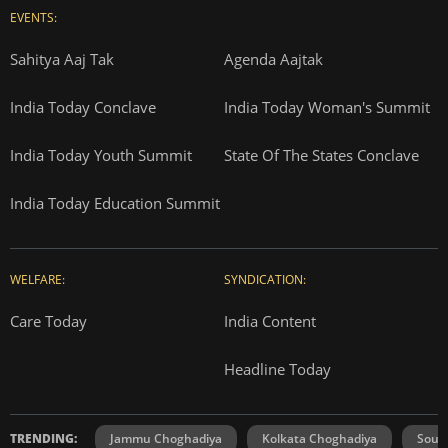
EVENTS:
Sahitya Aaj Tak
Agenda Aajtak
India Today Conclave
India Today Woman's Summit
India Today Youth Summit
State Of The States Conclave
India Today Education Summit
WELFARE:
SYNDICATION:
Care Today
India Content
Headline Today
TRENDING:
Jammu Choghadiya
Kolkata Choghadiya
Sout