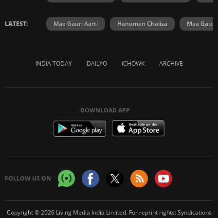
LATEST:
Maa Gauri Aarti
Hanuman Chalisa
Maa Gauri 
INDIA TODAY
DAILYO
ICHOWK
ARCHIVE
DOWNLOAD APP
FOLLOW US ON
Copyright © 2026 Living Media India Limited. For reprint rights:
Syndications