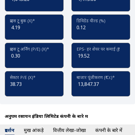
प्राइस टू बुक (X)*
डिविडेंड यील्ड (%)
4.19
0.12
प्राइस टू अर्निंग (P/E) (X)*
EPS- हर शेयर पर कमाई (₹)
0.30
19.52
सेक्टर P/E (X)*
बाजार पूंजीकरण (₹ Cr.)*
38.73
13,847.37
अनुपम रसायन इंडिया लिमिटेड कंपनी के बारे में
प्रदर्शन
प्रमुख आंकड़े
वित्तीय लेखा-जोखा
कंपनी के बारे में