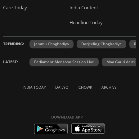
Care Today
India Content
Headline Today
TRENDING:
Jammu Choghadiya
Darjeeling Choghadiya
Ra
LATEST:
Parliament Monsoon Session Live
Maa Gauri Aarti
INDIA TODAY
DAILYO
ICHOWK
ARCHIVE
DOWNLOAD APP