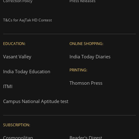
Correction Policy
Press Releases
T&Cs for AajTak HD Contest
EDUCATION:
ONLINE SHOPPING:
Vasant Valley
India Today Diaries
PRINTING:
India Today Education
Thomson Press
ITMI
Campus National Aptitude test
SUBSCRIPTION:
Cosmopolitan
Reader's Digest