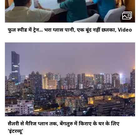
फुल स्पीड में ट्रेन... भरा ग्लास पानी, एक बूंद नहीं छलका, Video
सैलरी से मैरिज प्लान तक, बेंगलुरु में किराए के घर के लिए
'इंटरव्यू'