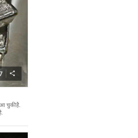
7
आ चुकी है.
ै.