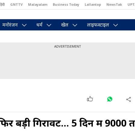
हिंदी
GNTTV
Malayalam
Business Today
Lallantop
NewsTak
UPT
east
Brides Today
Reader’s Digest
Astro Tak
Pakwan Gali
मनोरंजन
धर्म
खेल
लाइफस्टाइल
ADVERTISEMENT
र बड़ी गिरावट... 5 दिन में ₹9000 