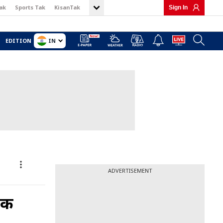
ak
Sports Tak
KisanTak
Sign In
IN
EDITION
ADVERTISEMENT
तक