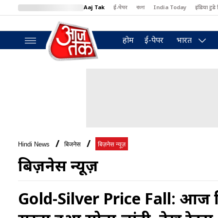
Aaj Tak
ई-पेपर
বাংলা
India Today
इंडिया टुडे 
MumbaiTak
BT Bazaar
Cosmopolitan
Harper's Bazaar
North
होम
ई-पेपर
भारत
Hindi News
बिजनेस
बिज़नेस न्यूज़
बिज़नेस न्यूज़
Gold-Silver Price Fall: आज फि